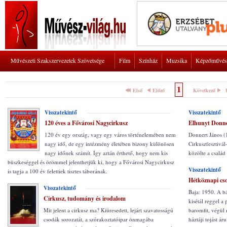
Művészeti Szakszervezetek Szövetsége
Film
Színház
Muzsika
Képzőművés
1
Első
Előző
Következő
Visszatekintő
Visszatekintő
120 éves a Fővárosi Nagycirkusz
Elhunyt Donne
120 év egy ország, vagy egy város történelemében nem
Donnert János (
nagy idő, de egy intézmény életében bizony különösen
Cirkuszfesztivál
nagy időnek számít. Így aztán érthető, hogy nem kis
közölte a család
büszkeséggel és örömmel jelenthetjük ki, hogy a Fővárosi Nagycirkusz
Visszatekintő
is tagja a 100 év felettiek tisztes táborának.
Hétköznapi cs
Visszatekintő
Baja: 1950. A b
Cirkusz, tudomány és irodalom
kisétál reggel a
Mit jelent a cirkusz ma? Kiüresedett, lejárt szavatosságú
baromfit, végül 
csodák sorozatát, a szórakoztatóipar önmagába
háztáji tojást áru