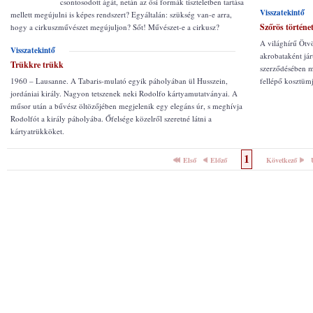
csontosodott ágát, netán az ősi formák tiszteletben tartása
Visszatekintő
mellett megújulni is képes rendszert? Egyáltalán: szükség van-e arra,
Szőrös történe
hogy a cirkuszművészet megújuljon? Sőt! Művészet-e a cirkusz?
A világhírű Ötvö
Visszatekintő
akrobataként jár
Trükkre trükk
szerződésében mé
1960 – Lausanne. A Tabaris-mulató egyik páholyában ül Husszein,
fellépő kosztümj
jordániai király. Nagyon tetszenek neki Rodolfo kártyamutatványai. A
műsor után a bűvész öltözőjében megjelenik egy elegáns úr, s meghívja
Rodolfót a király páholyába. Őfelsége közelről szeretné látni a
kártyatrükköket.
1
Első
Előző
Következő