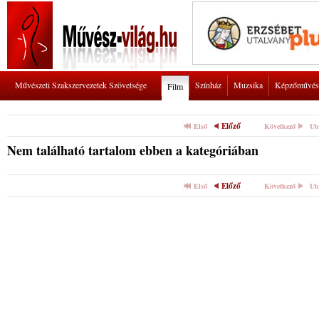
Művészeti Szakszervezetek Szövetsége
Színház
Muzsika
Képzőművés
Film
Előző
Első
Következő
Ut
Nem található tartalom ebben a kategóriában
Előző
Első
Következő
Ut