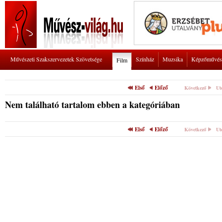
Művészeti Szakszervezetek Szövetsége
Színház
Muzsika
Képzőművés
Film
Első
Előző
Következő
Ut
Nem található tartalom ebben a kategóriában
Első
Előző
Következő
Ut