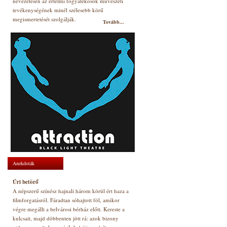
nevezetesen az értelmi fogyatékosok művészeti
tevékenységének minél szélesebb körű
megismertetését szolgálják.
Tovább...
Anekdoták
Úri betörő
A népszerű színész hajnali három körül ért haza a
filmforgatásról. Fáradtan sóhajtott föl, amikor
végre megállt a belvárosi bérház előtt. Kereste a
kulcsait, majd döbbenten jött rá: azok bizony