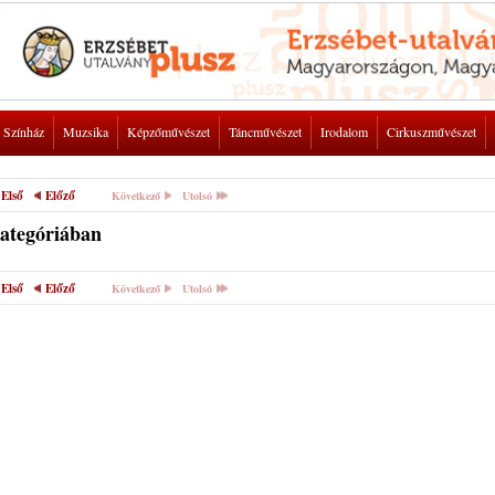
Színház
Muzsika
Képzőművészet
Táncművészet
Irodalom
Cirkuszművészet
Első
Előző
Következő
Utolsó
kategóriában
Első
Előző
Következő
Utolsó