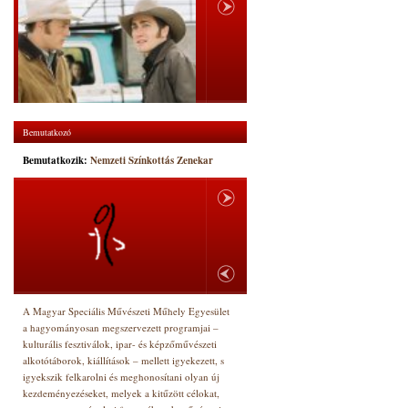
Bemutatkozó
Bemutatkozik:
Nemzeti Színkottás Zenekar
A Magyar Speciális Művészeti Műhely Egyesület
a hagyományosan megszervezett programjai –
kulturális fesztiválok, ipar- és képzőművészeti
alkotótáborok, kiállítások – mellett igyekezett, s
igyekszik felkarolni és meghonosítani olyan új
kezdeményezéseket, melyek a kitűzött célokat,