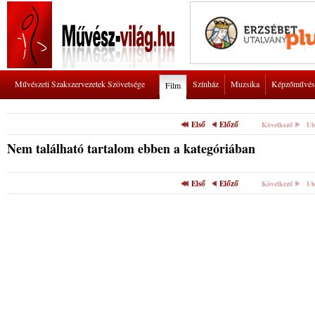
Művészeti Szakszervezetek Szövetsége
Színház
Muzsika
Képzőművés
Film
Első
Előző
Következő
Ut
Nem található tartalom ebben a kategóriában
Első
Előző
Következő
Ut