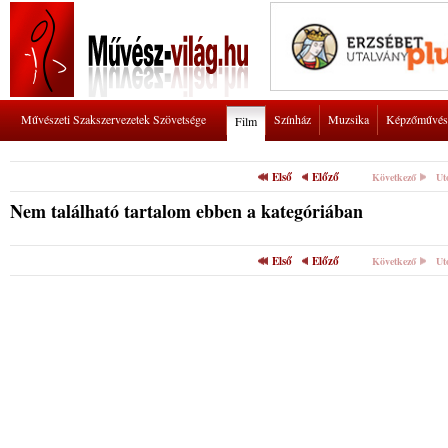
Művészeti Szakszervezetek Szövetsége
Színház
Muzsika
Képzőművés
Film
Első
Előző
Következő
Ut
Nem található tartalom ebben a kategóriában
Első
Előző
Következő
Ut