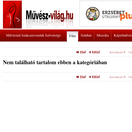
Művészeti Szakszervezetek Szövetsége
Színház
Muzsika
Képzőművés
Film
Első
Előző
Következő
Ut
Nem található tartalom ebben a kategóriában
Első
Előző
Következő
Ut