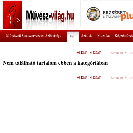
Művészeti Szakszervezetek Szövetsége
Színház
Muzsika
Képzőművés
Film
Első
Előző
Következő
Ut
Nem található tartalom ebben a kategóriában
Első
Előző
Következő
Ut