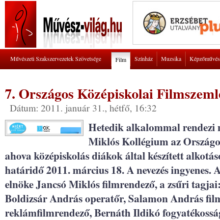
Művészeti Szakszervezetek Szövetsége
Színház
Muzsika
Képzőművés
Film
7. Országos Középiskolai Filmszeml
Dátum: 2011. január 31., hétfő, 16:32
Hetedik alkalommal rendezi 
Miklós Kollégium az Országo
ahova középiskolás diákok által készített alkotá
határidő 2011. március 18. A nevezés ingyenes. A
elnöke Jancsó Miklós filmrendező, a zsűri tagja
Boldizsár András operatőr, Salamon András film
reklámfilmrendező, Bernáth Ildikó fogyatékosság