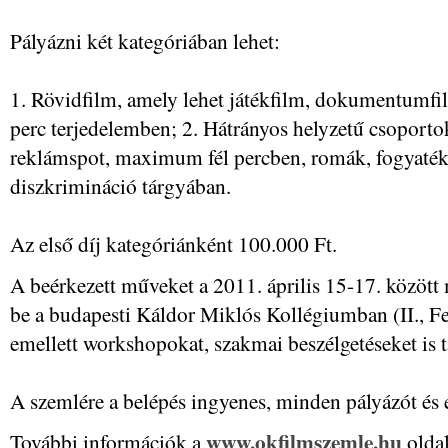
Pályázni két kategóriában lehet:
1. Rövidfilm, amely lehet játékfilm, dokumentumfil
perc terjedelemben; 2. Hátrányos helyzetű csoporto
reklámspot, maximum fél percben, romák, fogyatékka
diszkrimináció tárgyában.
Az első díj kategóriánként 100.000 Ft.
A beérkezett műveket a 2011. április 15-17. közöt
be a budapesti Káldor Miklós Kollégiumban (II., Felv
emellett workshopokat, szakmai beszélgetéseket is t
A szemlére a belépés ingyenes, minden pályázót és é
www.okfilmszemle.hu
További információk a
olda