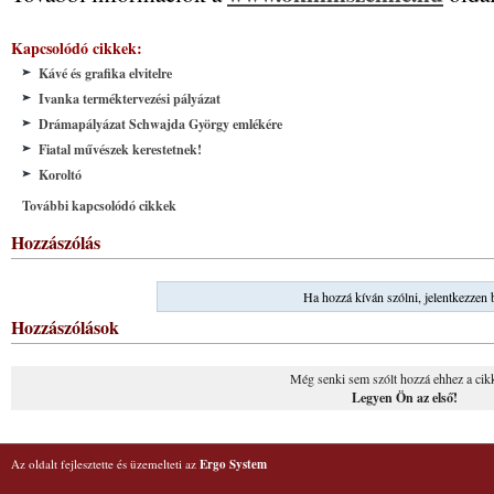
Kapcsolódó cikkek:
Kávé és grafika elvitelre
Ivanka terméktervezési pályázat
Drámapályázat Schwajda György emlékére
Fiatal művészek kerestetnek!
Koroltó
További kapcsolódó cikkek
Hozzászólás
Ha hozzá kíván szólni, jelentkezzen 
Hozzászólások
Még senki sem szólt hozzá ehhez a cik
Legyen Ön az első!
Az oldalt fejlesztette és üzemelteti az
Ergo System