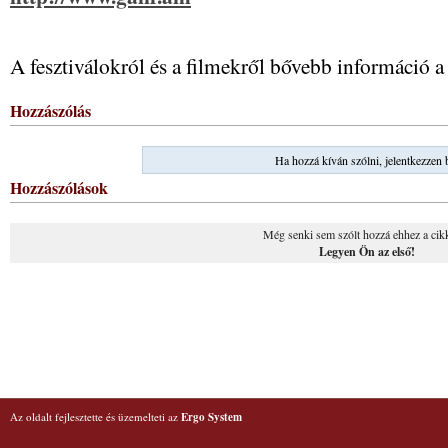
A fesztiválokról és a filmekről bővebb információ 
Hozzászólás
Ha hozzá kíván szólni, jelentkezzen 
Hozzászólások
Még senki sem szólt hozzá ehhez a cik
Legyen Ön az első!
Az oldalt fejlesztette és üzemelteti az
Ergo System