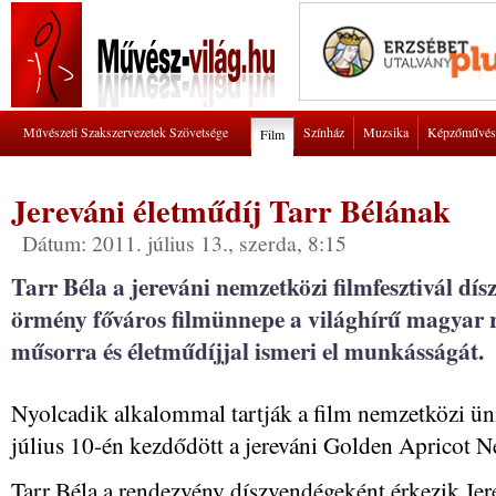
Művészeti Szakszervezetek Szövetsége
Színház
Muzsika
Képzőművés
Film
Jereváni életműdíj Tarr Bélának
Dátum: 2011. július 13., szerda, 8:15
Tarr Béla a jereváni nemzetközi filmfesztivál d
örmény főváros filmünnepe a világhírű magyar r
műsorra és életműdíjjal ismeri el munkásságát.
Nyolcadik alkalommal tartják a film nemzetközi ü
július 10-én kezdődött a jereváni Golden Apricot N
Tarr Béla a rendezvény díszvendégeként érkezik Jere