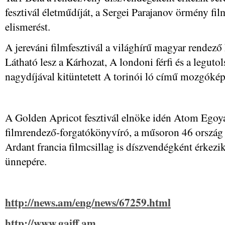
fesztivál életműdíját, a Sergei Parajanov örmény fi
elismerést.
A jereváni filmfesztivál a világhírű magyar rendező
Látható lesz a Kárhozat, A londoni férfi és a legutol
nagydíjával kitüntetett A torinói ló című mozgókép
A Golden Apricot fesztivál elnöke idén Atom Ego
filmrendező-forgatókönyvíró, a műsoron 46 orszá
Ardant francia filmcsillag is díszvendégként érkezi
ünnepére.
http://news.am/eng/news/67259.html
http://www.gaiff.am