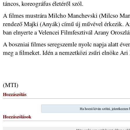
táncos, koreográfus életéről szól.
A filmes mustrára Milcho Manchevski (Milcso Man
rendező Majki (Anyák) című új művével érkezik. A
ban elnyerte a Velencei Filmfesztivál Arany Oroszlá
A boszniai filmes seregszemle nyolc napja alatt éve
meg a filmeket. Idén a nemzetközi zsűri elnöke Ari
(MTI)
Hozzászólás
Ha hozzá kíván szólni, jelentkezzen 
Hozzászólások
Még senki sem szólt hozzá ehhez a cik