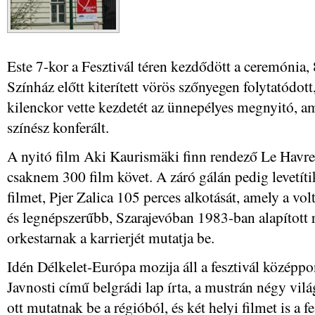
Este 7-kor a Fesztivál téren kezdődött a ceremónia,
Színház előtt kiterített vörös szőnyegen folytatódott
kilenckor vette kezdetét az ünnepélyes megnyitó, am
színész konferált.
A nyitó film Aki Kaurismäki finn rendező Le Havre
csaknem 300 film követ. A záró gálán pedig levetít
filmet, Pjer Zalica 105 perces alkotását, amely a vo
és legnépszerűbb, Szarajevóban 1983-ban alapított 
orkestarnak a karrierjét mutatja be.
Idén Délkelet-Európa mozija áll a fesztivál középpo
Javnosti című belgrádi lap írta, a mustrán négy vilá
ott mutatnak be a régióból, és két helyi filmet is a fe