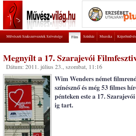
Művészeti Szakszervezetek Szövetsége
Színház
Muzsika
Képzőművés
Film
Megnyílt a 17. Szarajevói Filmfeszti
Dátum: 2011. július 23., szombat, 11:16
Wim Wenders német filmrende
színésznő és még 53 filmes hír
pénteken este a 17. Szarajevói
ig tart.