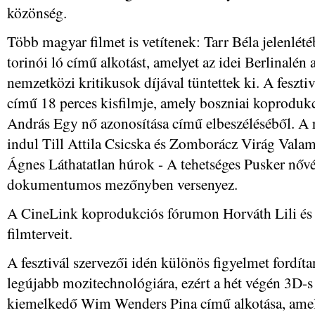
közönség.
Több magyar filmet is vetítenek: Tarr Béla jelenlé
torinói ló című alkotást, amelyet az idei Berlinalén 
nemzetközi kritikusok díjával tüntettek ki. A feszt
című 18 perces kisfilmje, amely boszniai koproduk
András Egy nő azonosítása című elbeszéléséből. A
indul Till Attila Csicska és Zomborácz Virág Vala
Ágnes Láthatatlan húrok - A tehetséges Pusker nővé
dokumentumos mezőnyben versenyez.
A CineLink koprodukciós fórumon Horváth Lili és
filmterveit.
A fesztivál szervezői idén különös figyelmet fordítan
legújabb mozitechnológiára, ezért a hét végén 3D-s
kiemelkedő Wim Wenders Pina című alkotása, amel