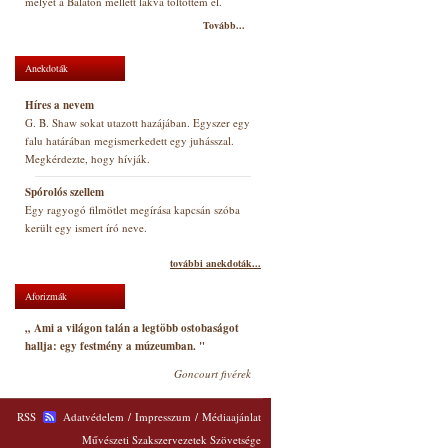
melyet a Balaton mellett lakva töltöttem el.
Tovább...
Anekdoták
Híres a nevem
G. B. Shaw sokat utazott hazájában. Egyszer egy
falu határában megismerkedett egy juhásszal.
Megkérdezte, hogy hívják.
Spórolós szellem
Egy ragyogó filmötlet megírása kapcsán szóba
került egy ismert író neve.
további anekdoták...
Aforizmák
„ Ami a világon talán a legtöbb ostobaságot
hallja: egy festmény a múzeumban. "
Goncourt fivérek
RSS
Adatvédelem
/
Impresszum
/
Médiaajánlat
Művészeti Szakszervezetek Szövetsége