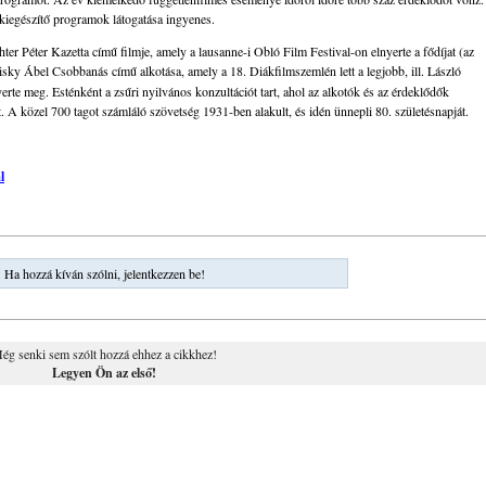
a kiegészítő programok látogatása ingyenes.
er Péter Kazetta című filmje, amely a lausanne-i Obló Film Festival-on elnyerte a fődíjat (az
isky Ábel Csobbanás című alkotása, amely a 18. Diákfilmszemlén lett a legjobb, ill. László
erte meg. Esténként a zsűri nyilvános konzultációt tart, ahol az alkotók és az érdeklődők
. A közel 700 tagot számláló szövetség 1931-ben alakult, és idén ünnepli 80. születésnapját.
l
Ha hozzá kíván szólni, jelentkezzen be!
ég senki sem szólt hozzá ehhez a cikkhez!
Legyen Ön az első!