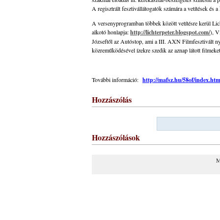
A regisztrált fesztivállátogatók számára a vetítések és 
A versenyprogramban többek között vetítésre kerül Licht
alkotó honlapja:
http://lichterpeter.blogspot.com/
), V
Józseftől az Autóstop, ami a III. AXN Filmfesztivált ny
közreműködésével ízekre szedik az aznap látott filmeket
További információ:
http://mafsz.hu/58of/index.htm
Hozzászólás
Hozzászólások
M