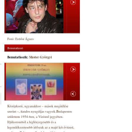
Fotó: Erdősi Ágnes
Bemutatkozó
Bemutatkozik:
Mester Györgyi
Középkorú, ugyanakkor – mások megítélése
szerint –, fiatalos nyugdíjas vagyok.Budapesten
születtem 1954-ben, a Vízöntő jegyében.
Ifjúkoromból a leglényegesebb és a
legemlékezetesebb időszak az a majd két évtized,