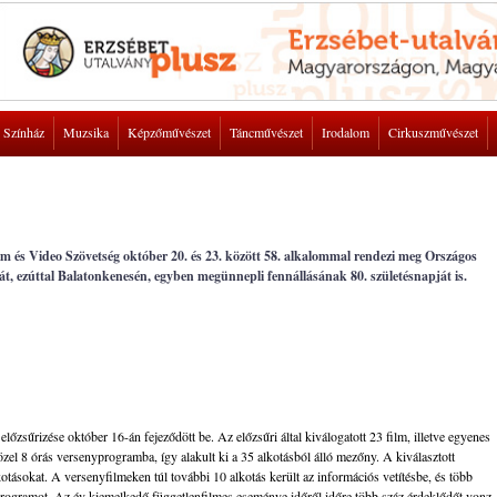
Színház
Muzsika
Képzőművészet
Táncművészet
Irodalom
Cirkuszművészet
m és Video Szövetség október 20. és 23. között 58. alkalommal rendezi meg Országos
ját, ezúttal Balatonkenesén, egyben megünnepli fennállásának 80. születésnapját is.
őzsűrizése október 16-án fejeződött be. Az előzsűri által kiválogatott 23 film, illetve egyenes
özel 8 órás versenyprogramba, így alakult ki a 35 alkotásból álló mezőny. A kiválasztott
kotásokat. A versenyfilmeken túl további 10 alkotás került az információs vetítésbe, és több
a programot. Az év kiemelkedő függetlenfilmes eseménye időről időre több száz érdeklődőt vonz.