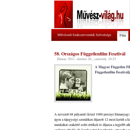
Művészeti Szakszervezetek Szövetsége
Film
58. Országos Függetlenfilm Fesztivál
Dátum: 2011. október 20., csütörtök, 10:25
A Magyar Független Fil
Függetlenfilm Fesztivál
A nevezett 68 pályamű (közel 1000 percnyi filmanyag) el
ágon a tájegységi szemléken díjazott 12 mozi került a k
munkákat szakértő zsűri értékeli és díjazza a legjobb al
szakmai előadás ill. kerekasztal-beszélgetés színesíti 