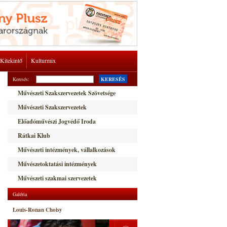
Kitekintő
Kulturmix
Keresés:
KERESÉS
Művészeti Szakszervezetek Szövetsége
Művészeti Szakszervezetek
Előadóművészi Jogvédő Iroda
Rátkai Klub
Művészeti intézmények, vállalkozások
Művészetoktatási intézmények
Művészeti szakmai szervezetek
Galéria
Louis-Ronan Choisy