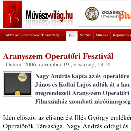
Művészeti Szakszervezetek Szövetsége
Színház
Muzsika
Képzőművés
Film
Aranyszem Operatőri Fesztivál
Dátum: 2006. november 19., vasárnap, 13:18
Nagy András kapta az év operatőre 
János és Koltai Lajos adták át a h
megrendezett Aranyszem Operatőri F
Filmszínház szombati záróünnepség
Idén elõször az elismerést Illés György emléké
Operatõrök Társasága. Nagy András eddigi és 