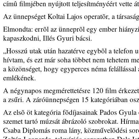
címû filmjében nyújtott teljesítményéért vette á
Az ünnepséget Koltai Lajos operatõr, a társaság
Elmondta: errõl az ünneprõl egy ember hiányzik
kapaszkodni, Illés Gyuri bácsi.
„Hosszú utak után hazatérve egybõl a telefon u
hívtam, és ezt már soha többet nem tehetem meg
a közönséget, hogy egyperces néma felállással
emlékének.
A négynapos megmérettetésre 120 film érkezett,
a zsűri. A záróünnepségen 15 kategóriában oszt
Az elsõ öt kategória fõdíjasainak Pados Gyula 
szemet tartó múzsát ábrázoló szobrokat. Hírm
Csaba Diplomás roma lány, közművelõdési soro