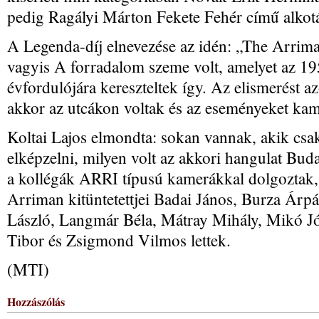
pedig Ragályi Márton Fekete Fehér című alkot
A Legenda-díj elnevezése az idén: „The Arrima
vagyis A forradalom szeme volt, amelyet az 1
évfordulójára kereszteltek így. Az elismerést a
akkor az utcákon voltak és az eseményeket kame
Koltai Lajos elmondta: sokan vannak, akik csa
elképzelni, milyen volt az akkori hangulat Bud
a kollégák ARRI típusú kamerákkal dolgoztak,
Arriman kitüntetettjei Badai János, Burza Árp
László, Langmár Béla, Mátray Mihály, Mikó J
Tibor és Zsigmond Vilmos lettek.
(MTI)
Hozzászólás