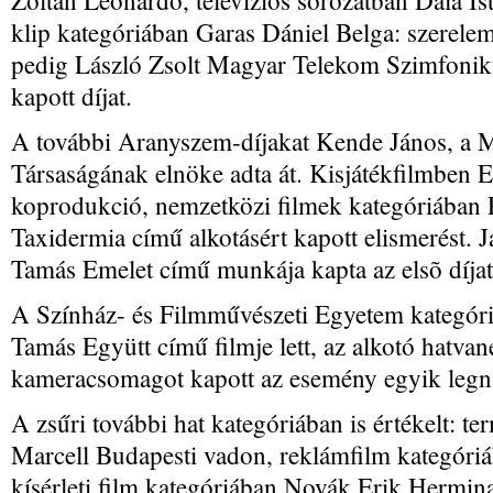
Zoltán Leonardo, televíziós sorozatban Dala Is
klip kategóriában Garas Dániel Belga: szerele
pedig László Zsolt Magyar Telekom Szimfonik
kapott díjat.
A további Aranyszem-díjakat Kende János, a 
Társaságának elnöke adta át. Kisjátékfilmben 
koprodukció, nemzetközi filmek kategóriában
Taxidermia című alkotásért kapott elismerést. 
Tamás Emelet című munkája kapta az elsõ díjat
A Színház- és Filmművészeti Egyetem kategór
Tamás Együtt című filmje lett, az alkotó hatvan
kameracsomagot kapott az esemény egyik legn
A zsűri további hat kategóriában is értékelt: t
Marcell Budapesti vadon, reklámfilm kategór
kísérleti film kategóriában Novák Erik Hermin