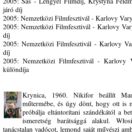
2005: Sas - Lengyel Filmdíj, Krystyna Feld
járó díj
2005: Nemzetközi Filmfesztivál - Karlovy Vary,
2005: Nemzetközi Filmfesztivál - Karlovy Vary
díj
2005: Nemzetközi Filmfesztivál - Karlovy Var
díj
2005: Nemzetközi Filmfesztivál - Karlovy
különdíja
Krynica, 1960. Nikifor beállít Ma
műtermébe, és úgy dönt, hogy ott is 
próbálja eltántorítani szándékától a be
ismeretség barátsággá alakul. Włos
tanácstalan vadócot, lemond saját művészi ambí