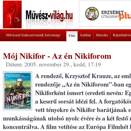
Művészeti Szakszervezetek Szövetsége
Színház
Muzsika
Képzőművés
Film
Mój Nikifor - Az én Nikiforom
Dátum: 2005. november 29., kedd, 17:19
A rendező, Krzysztof Krauze, az em
rendezője „Az én Nikiforom”-ban eg
Nikiforként ismert (eredeti nevén: 
a keserű sorsát idézi fel. A forgatókö
vett tényekre és Nikifor barátjának 
munkásságának utolsó nyolc évére és a két fest
koncentrálva. A film vetítése az Európa Filmhét