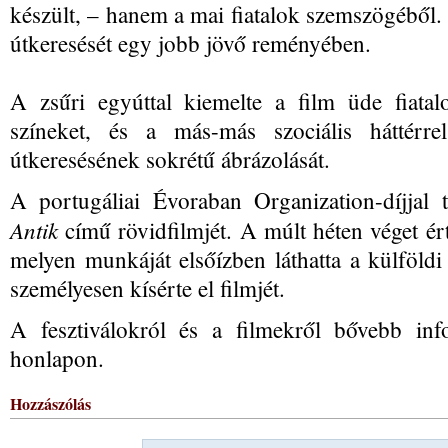
készült, – hanem a mai fiatalok szemszögéből
útkeresését egy jobb jövő reményében.
A zsűri egyúttal kiemelte a film üde fiatal
színeket, és a más-más szociális háttérrel
útkeresésének sokrétű ábrázolását.
A portugáliai Évoraban Organization-díjjal 
Antik
című rövidfilmjét. A múlt héten véget ér
melyen munkáját elsőízben láthatta a külföldi
személyesen kísérte el filmjét.
A fesztiválokról és a filmekről bővebb in
honlapon.
Hozzászólás