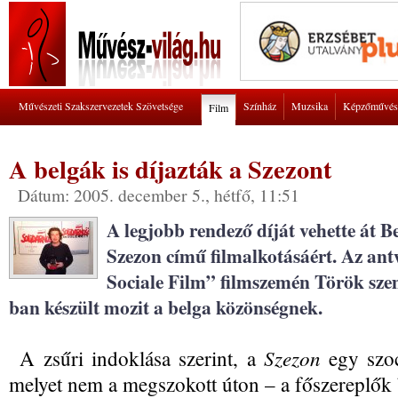
Művészeti Szakszervezetek Szövetsége
Színház
Muzsika
Képzőművés
Film
A belgák is díjazták a Szezont
Dátum: 2005. december 5., hétfő, 11:51
A legjobb rendező díját vehette át 
Szezon című filmalkotásáért. Az ant
Sociale Film” filmszemén Török sze
ban készült mozit a belga közönségnek.
Szezon
A zsűri indoklása szerint, a
egy szoc
melyet nem a megszokott úton – a főszereplők b