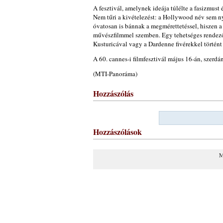
A fesztivál, amelynek ideája túlélte a fasizmus
Nem tűri a kivételezést: a Hollywood név sem ny
óvatosan is bánnak a megmérettetéssel, hiszen 
művészfilmmel szemben. Egy tehetséges rendező p
Kusturicával vagy a Dardenne fivérekkel történt 
A 60. cannes-i filmfesztivál május 16-án, szerdá
(MTI-Panoráma)
Hozzászólás
Hozzászólások
M