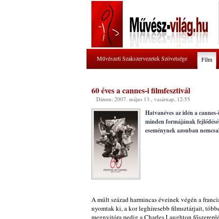
Művészeti Szakszervezetek Szövetsége
Film
60 éves a cannes-i filmfesztivál
Dátum: 2007. május 13., vasárnap, 12:55
Hatvanéves az idén a cannes-i 
minden formájának fejlődését
eseménynek azonban nemcsak 
A múlt század harmincas éveinek végén a franciá
nyomtak ki, a kor leghíresebb filmsztárjait, tö
megnyitóra pedig a Charles Laughton főszereplé