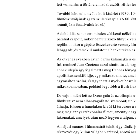
lett volna, ám a történelem közbeszólt: Hitler le
További három hamvába holt kísérlet (1939, 194
filmfesztiváljának igazi születésnapja. (A 60. é
számítják a fesztiválok közé.)
A debütálás sem ment minden zökkenő nélkül: a v
patáliát csapott, mikor bemutatkozó filmjük vet
repülni, mikor a gépész összekeverte versenyfil
lehiggadt, és remekül mulatott a banketteken és
Az ötvenes években aztán bármi kalamajka is ese
író, rendező Jean Cocteau azzal simította el, h
annak idején így fogalmazta meg Cannes lényegét
apolitikus senkiföldje, egy mikrokozmosz, amel
egymáshoz szólni, és ugyanazt a nyelvet beszéln
mikrokozmoszban, például legutóbb a Bush iraki
De vajon miért lett az Oscar-gála és az olimpia
filmbiznisz nem elhanyagolható szempontjain kí
áthatja. Hiszen a franciákon kívül ki tervezne a
meg még annyi színvonalas filmet, amennyit eg
lakomákat, amelyek után néző legyen a talpán, ak
A májusi cannes-i filmmustrát tehát, úgy tűnik, 
részvevőt egy külön világba varázsol, ahová ne