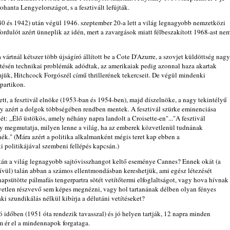
rohanta Lengyelországot, s a fesztivált lefújták.
0 és 1942) után végül 1946. szeptember 20-a lett a világ legnagyobb nemzetközi
vfordulót azért ünneplik az idén, mert a zavargások miatt félbeszakított 1968-ast ne
ártnál kétszer több újságíró állított be a Cote D'Azurre, a szovjet küldöttség nagy
ítésén technikai problémák adódtak, az amerikaiak pedig azonnal haza akartak
mjük, Hitchcock Forgószél című thrillerének tekercseit. De végül mindenki
 partikon.
tt, a fesztivál elnöke (1953-ban és 1954-ben), majd díszelnöke, a nagy tekintélyű
ogy azért a dolgok többségében rendben mentek. A fesztivál szürke eminenciása
: „Élő üstökös, amely néhány napra landolt a Croisette-en"..."A fesztivál
y megmutatja, milyen lenne a világ, ha az emberek közvetlenül tudnának
ék." (Mára azért a politika alkalmanként mégis teret kap ebben a
 politikájával szembeni fellépés kapcsán.)
 után a világ legnagyobb sajtóvisszhangot keltő eseménye Cannes? Ennek okát (a
vül) talán abban a számos ellentmondásban kereshetjük, ami egész létezését
 napsütötte pálmafás tengerpartra sötét vetítőtermi elfoglaltságot, vagy hova hívnak
yetlen részvevő sem képes megnézni, vagy hol tartanának délben olyan fényes
i szundikálás nélkül kibírja a délutáni vetítéseket?
jó időben (1951 óta rendezik tavasszal) és jó helyen tartják, 12 napra minden
m ér el a mindennapok forgataga.