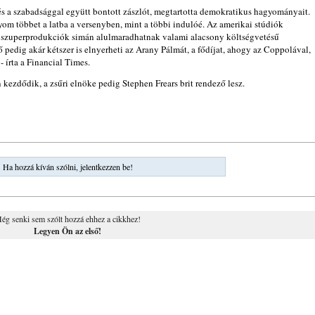
t és a szabadsággal együtt bontott zászlót, megtartotta demokratikus hagyományait.
om többet a latba a versenyben, mint a többi indulóé. Az amerikai stúdiók
a szuperprodukciók simán alulmaradhatnak valami alacsony költségvetésű
edig akár kétszer is elnyerheti az Arany Pálmát, a fődíjat, ahogy az Coppolával,
- írta a Financial Times.
n kezdődik, a zsűri elnöke pedig Stephen Frears brit rendező lesz.
Ha hozzá kíván szólni, jelentkezzen be!
ég senki sem szólt hozzá ehhez a cikkhez!
Legyen Ön az első!