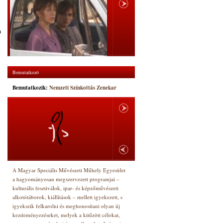
m
Bemutatkozó
Bemutatkozik:
Nemzeti Színkottás Zenekar
A Magyar Speciális Művészeti Műhely Egyesület
a hagyományosan megszervezett programjai –
kulturális fesztiválok, ipar- és képzőművészeti
alkotótáborok, kiállítások – mellett igyekezett, s
igyekszik felkarolni és meghonosítani olyan új
kezdeményezéseket, melyek a kitűzött célokat,