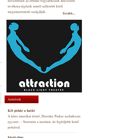
nevezetesen az értelmi fogyatékosok művészeti
tevékenységének minél szélesebb körű
megismertetését szolgálják.
Tovább...
Anekdoták
Két pohár a határ
A híres amerikai írónő, Dorothy Parker nyilatkozta
egyszer: – Szeretem a martinit, de legfeljebb kettő
pohárral.
Isteni elme