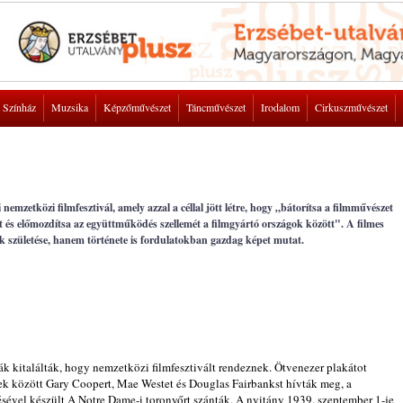
Színház
Muzsika
Képzőművészet
Táncművészet
Irodalom
Cirkuszművészet
nemzetközi filmfesztivál, amely azzal a céllal jött létre, hogy „bátorítsa a filmművészet
 és előmozdítsa az együttműködés szellemét a filmgyártó országok között". A filmes
születése, hanem története is fordulatokban gazdag képet mutat.
k kitalálták, hogy nemzetközi filmfesztivált rendeznek. Ötvenezer plakátot
bbek között Gary Coopert, Mae Westet és Douglas Fairbankst hívták meg, a
sével készült A Notre Dame-i toronyőrt szánták. A nyitány 1939. szeptember 1-je