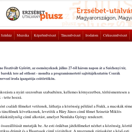
Színház
Muzsika
Képzőművészet
Táncművészet
Irodalom
Cirkuszművészet
e Fesztivált Győrött, az eseményeknek július 27-től három napon át a Széchenyi tér,
 barokk tere ad otthont - mondta a programismertető sajtótájékoztatón Csurák
zervező iroda igazgatója csütörtökön.
akozásra a nyári szezonban szabadtéren, kellemes környezetben, térítésmentesen a
- tette hozzá.
ként családi filmeket vetítenek, láthatja a közönség például a Frakk, a macskák rém
és táncfilmek következnek, levetítik a Háry János című filmet Szinetár Miklós
dáskirálynőig című alkotást, amelyet Nemlaha György rendezett.
 összeállítását mutatják be. Az esti órákban játékfilmeket nézhet a közönség, köztü
ntikus drámát és a Hasutasok című vígjátékot. A programok zárásaként a késő esti