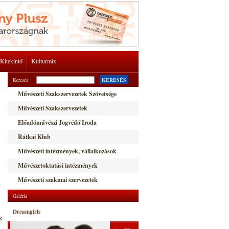
Kitekintő
Kulturmix
Keresés:
KERESÉS
Művészeti Szakszervezetek Szövetsége
Művészeti Szakszervezetek
Előadóművészi Jogvédő Iroda
Rátkai Klub
Művészeti intézmények, vállalkozások
Művészetoktatási intézmények
Művészeti szakmai szervezetek
e
Galéria
Dreamgirls
k