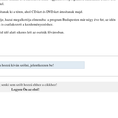
el.
akítanak ki a téren, ahol CD-ket és DVD-ket árusítanak majd.
zője, hazai megalkotója elmondta: a program Budapesten már négy éve fut, az idén
n is csatlakozott a kezdeményezéshez.
 idő alatt sikeres lett az osztrák fővárosban.
 hozzá kíván szólni, jelentkezzen be!
senki sem szólt hozzá ehhez a cikkhez!
Legyen Ön az első!