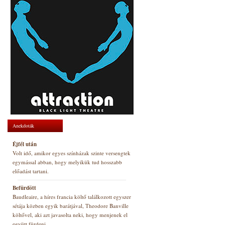
Anekdoták
Éjfél után
Volt idő, amikor egyes színházak szinte versengtek
egymással abban, hogy melyikük tud hosszabb
előadást tartani.
Befürdött
Baudleaire, a híres francia költő találkozott egyszer
sétája közben egyik barátjával, Theodore Banville
költővel, aki azt javasolta neki, hogy menjenek el
együtt fürdeni.