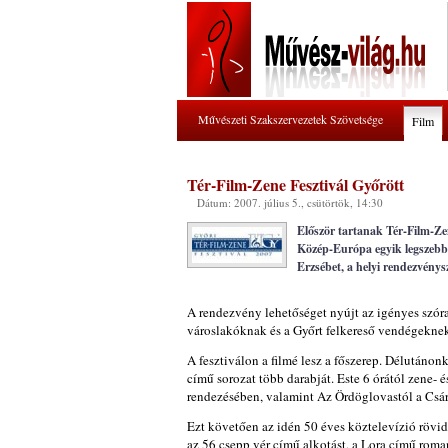
Művészeti Szakszervezetek Szövetsége
Film
Tér-Film-Zene Fesztivál Győrött
Dátum: 2007. július 5., csütörtök, 14:30
Először tartanak Tér-Film-Zen
Közép-Európa egyik legszebb
Erzsébet, a helyi rendezvénys
A rendezvény lehetőséget nyújt az igényes szór
városlakóknak és a Győrt felkereső vendégeknek 
A fesztiválon a filmé lesz a főszerep. Délutánon
című sorozat több darabját. Este 6 órától zene- 
rendezésében, valamint Az Ördöglovastól a Csár
Ezt követően az idén 50 éves köztelevízió rövid
az 56 csepp vér című alkotást, a Lora című roma