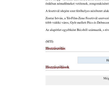
órákban némafilmeket vetítenek, zongorakísérett
A fesztivál idejére ezer férőhelyes nézőteret al
Zentai István, a Tér-Film-Zene Fesztivál szerve
több vidéki város, Győr mellett Pécs és Debrece
Az alapötlet egyébként Bécsből származik, s rövid
(MTI)
Hozzászólás
Ha
Hozzászólások
Még 