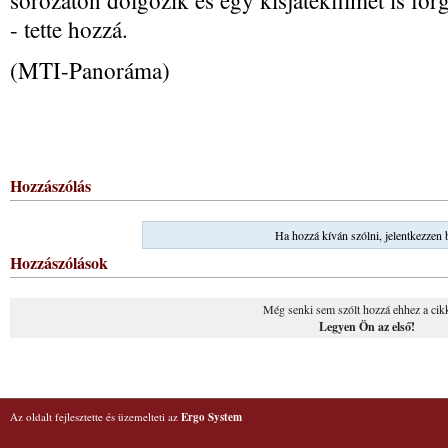
sorozaton dolgozik és egy kisjátékfilmet is forg
- tette hozzá.
(MTI-Panoráma)
Hozzászólás
Ha hozzá kíván szólni, jelentkezzen 
Hozzászólások
Még senki sem szólt hozzá ehhez a cik
Legyen Ön az első!
Az oldalt fejlesztette és üzemelteti az
Ergo System