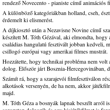
rendező Novecento - pianiste című animációs fi
A különböző kategóriákban holland, cseh, észt
érdemelt ki elismerést.
A díjkiosztó után a Nezavisne Novine című szar
készített M. Tóth Gézával, aki elmondta, hogy az
családias hangulatú fesztivált jobban kedveli, 
csillogó európai vagy amerikai filmes mustrát.
Hozzátette, hogy technikai probléma nem volt a
dolog. Először járt Bosznia-Hercegovinában, d
Számít rá, hogy a szarajevói filmfesztiválon ré
alkotások versenyén, de ha nem, akkor játékfilme
majd.
M. Tóth Géza a bosnyák lapnak beszélt arról is