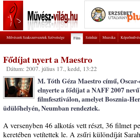
Művészeti Szakszervezetek Szövetsége
Színház
Muzsika
Képzőművés
Film
Fődíjat nyert a Maestro
Dátum: 2007. július 17., kedd, 13:22
M. Tóth Géza Maestro című, Oscar-dí
elnyerte a fődíjat a NAFF 2007 nev
filmfesztiválon, amelyet Bosznia-He
üdülőhelyén, Neumban rendeztek.
A versenyben 46 alkotás vett részt, 36 filmet
keretében vetítettek le. A zsűri különdíját Sa