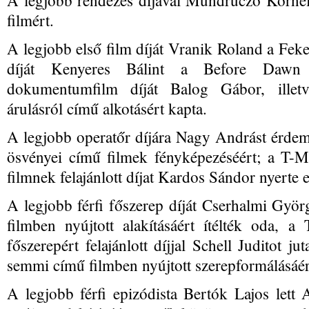
A legjobb rendezés díjával Mundruczó Kornélt
filmért.
A legjobb első film díját Vranik Roland a Feket
díját Kenyeres Bálint a Before Dawn 
dokumentumfilm díját Balog Gábor, illet
árulásról című alkotásért kapta.
A legjobb operatőr díjára Nagy Andrást érdem
ösvényei című filmek fényképezéséért; a T-Mob
filmnek felajánlott díjat Kardos Sándor nyerte 
A legjobb férfi főszerep díját Cserhalmi Gyö
filmben nyújtott alakításáért ítélték oda, a
főszerepért felajánlott díjjal Schell Juditot 
semmi című filmben nyújtott szerepformálásáér
A legjobb férfi epizódista Bertók Lajos lett