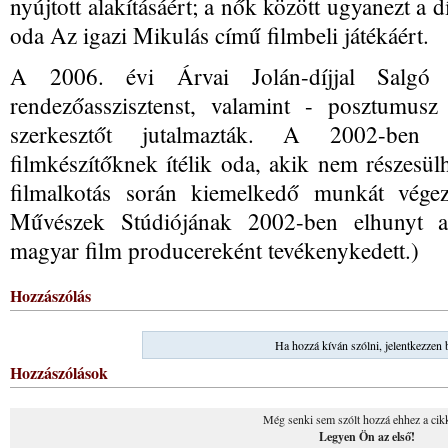
nyújtott alakításáért; a nők között ugyanezt a d
oda Az igazi Mikulás című filmbeli játékáért.
A 2006. évi Árvai Jolán-díjjal Salgó Z
rendezőasszisztenst, valamint - posztumus
szerkesztőt jutalmazták. A 2002-ben al
filmkészítőknek ítélik oda, akik nem részesül
filmalkotás során kiemelkedő munkát végez
Művészek Stúdiójának 2002-ben elhunyt al
magyar film producereként tevékenykedett.)
Hozzászólás
Ha hozzá kíván szólni, jelentkezzen 
Hozzászólások
Még senki sem szólt hozzá ehhez a cik
Legyen Ön az első!