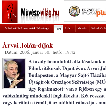
Művészeti Szakszervezetek Szövetsége
Színház
Muzsika
Képzőművés
Film
Árvai Jolán-díjak
Dátum: 2006. január 30., hétfő, 18:42
A tavaly bemutatott alkotásoknak 
Filmkritikusok Díjait és az Árvai Jo
Budapesten, a Magyar Sajtó Házába
Újságírók Országos Szövetsége (MÚ
úgy fogalmazott: van a fejében egy 
valószínűleg mindenkit foglalkoztat. Két rosszat l
vagy kerülni a témát, ő az utóbbit választja - mo