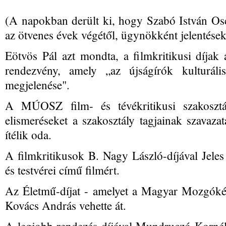
(A napokban derült ki, hogy Szabó István Osca
az ötvenes évek végétől, ügynökként jelentéseket
Eötvös Pál azt mondta, a filmkritikusi díjak á
rendezvény, amely „az újságírók kulturáli
megjelenése".
A MÚOSZ film- és tévékritikusi szakosztál
elismeréseket a szakosztály tagjainak szavaza
ítélik oda.
A filmkritikusok B. Nagy László-díjával Jeles
és testvérei című filmért.
Az Életmű-díjat - amelyet a Magyar Mozgókép 
Kovács András vehette át.