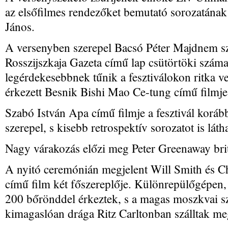
az elsőfilmes rendezőket bemutató sorozatának 
János.
A versenyben szerepel Bacsó Péter Majdnem sz
Rosszijszkaja Gazeta című lap csütörtöki száma s
legérdekesebbnek tűnik a fesztiválokon ritka 
érkezett Besnik Bishi Mao Ce-tung című filmje 
Szabó István Apa című filmje a fesztivál koráb
szerepel, s kisebb retrospektív sorozatot is láth
Nagy várakozás előzi meg Peter Greenaway bri
A nyitó ceremónián megjelent Will Smith és C
című film két főszereplője. Különrepülőgépen, 
200 bőrönddel érkeztek, s a magas moszkvai szá
kimagaslóan drága Ritz Carltonban szálltak me