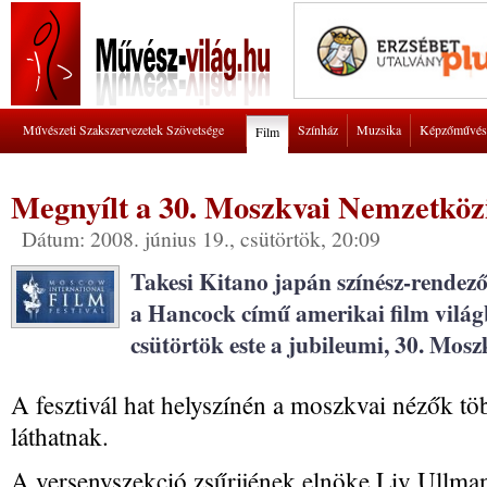
Művészeti Szakszervezetek Szövetsége
Színház
Muzsika
Képzőművés
Film
Megnyílt a 30. Moszkvai Nemzetközi
Dátum: 2008. június 19., csütörtök, 20:09
Takesi Kitano japán színész-rendez
a Hancock című amerikai film világ
csütörtök este a jubileumi, 30. Mosz
A fesztivál hat helyszínén a moszkvai nézők töb
láthatnak.
A versenyszekció zsűrijének elnöke Liv Ullman