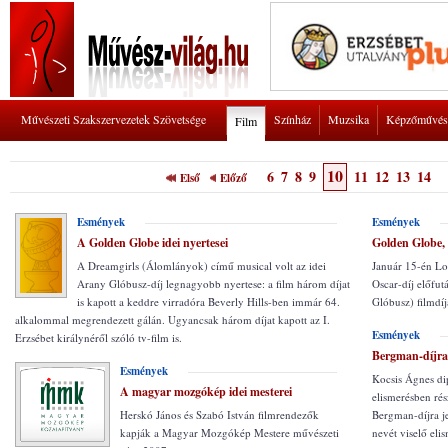
Művészeti Szakszervezetek Szövetsége
Színház
Muzsika
Képzőművés
Film
10
6
7
8
9
11
12
13
14
Első
Előző
Esmények
Esmények
A Golden Globe idei nyertesei
Golden Globe, 
A Dreamgirls (Álomlányok) című musical volt az idei
Január 15-én Lo
Arany Glóbusz-díj legnagyobb nyertese: a film három díjat
Oscar-díj előfut
is kapott a keddre virradóra Beverly Hills-ben immár 64.
Glóbusz) filmdíj
alkalommal megrendezett gálán. Ugyancsak három díjat kapott az I.
Esmények
Erzsébet királynéről szóló tv-film is.
Bergman-díjra j
Esmények
Kocsis Ágnes di
A magyar mozgókép idei mesterei
elismerésben rés
Herskó János és Szabó István filmrendezők
Bergman-díjra je
kapják a Magyar Mozgókép Mestere művészeti
nevét viselő eli