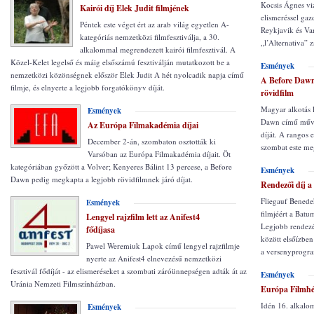
Kocsis Ágnes viz
Kairói díj Elek Judit filmjének
elismeréssel gaz
Péntek este véget ért az arab világ egyetlen A-
Reykjavik és Va
kategóriás nemzetközi filmfesztiválja, a 30.
„l’Alternativa” z
alkalommal megrendezett kairói filmfesztivál. A
Közel-Kelet legelső és máig elsőszámú fesztiválján mutatkozott be a
Esmények
nemzetközi közönségnek először Elek Judit A hét nyolcadik napja című
A Before Dawn 
filmje, és elnyerte a legjobb forgatókönyv díját.
rövidfilm
Magyar alkotás l
Esmények
Dawn című műve 
Az Európa Filmakadémia díjai
díját. A rangos 
December 2-án, szombaton osztották ki
szombat este meg
Varsóban az Európa Filmakadémia díjait. Öt
kategóriában győzött a Volver; Kenyeres Bálint 13 percese, a Before
Esmények
Dawn pedig megkapta a legjobb rövidfilmnek járó díjat.
Rendezői díj a
Fliegauf Benede
Esmények
filmjéért a Batu
Lengyel rajzfilm lett az Anifest4
Legjobb rendezé
fődíjasa
között elsőízben
Pawel Weremiuk Lapok című lengyel rajzfilmje
a versenyprogra
nyerte az Anifest4 elnevezésű nemzetközi
fesztivál fődíját - az elismeréseket a szombati záróünnepségen adták át az
Esmények
Uránia Nemzeti Filmszínházban.
Európa Filmhé
Idén 16. alkalo
Esmények