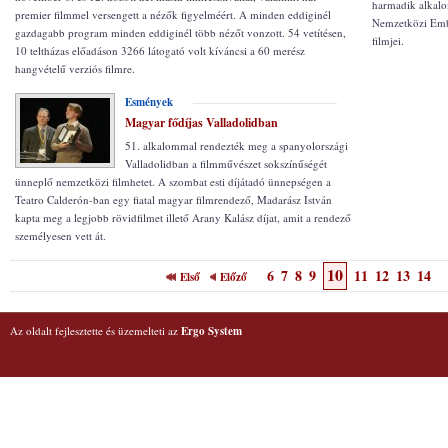
harmadik alkal
premier filmmel versengett a nézők figyelméért. A minden eddiginél
Nemzetközi Embe
gazdagabb program minden eddiginél több nézőt vonzott. 54 vetítésen,
filmjei.
10 teltházas előadáson 3266 látogató volt kíváncsi a 60 merész
hangvételű verziós filmre.
Esmények
Magyar fődíjas Valladolidban
51. alkalommal rendezték meg a spanyolországi
Valladolidban a filmművészet sokszínűségét
ünneplő nemzetközi filmhetet. A szombat esti díjátadó ünnepségen a
Teatro Calderón-ban egy fiatal magyar filmrendező, Madarász István
kapta meg a legjobb rövidfilmet illető Arany Kalász díjat, amit a rendező
személyesen vett át.
10
6
7
8
9
11
12
13
14
Első
Előző
Az oldalt fejlesztette és üzemelteti az
Ergo System