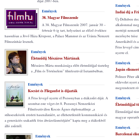
díjat 2007-ben.
Esmények
Esmények
Indiai díj a Fr
38. Magyar Filmszemle
Új-Delhiben dec
A 38. Magyar Filmszemle 2007. január 30 –
alkalommal meg
február 6-ig tart, helyszínei az előző évekhez
mottójú nemzetkö
hasonlóan a Jövő Háza Központ, a Palace Mammut és az Uránia Nemzeti
mezőnybe húsz f
Filmszínház lesznek.
Amerikából és a 
Friss levegő cím
Esmények
nyerte el.
Életműdíj Mészáros Mártának
Esmények
Mészáros Márta munkássága előtt életműdíjjal tiszteleg
Japán elismeré
a „Film és Történelem” filmfesztivál Isztambulban.
Politzer Péter a
oklevelet nyert
Esmények
megrendezett rö
Kocsist és Fliegaufot is díjazták
Esmények
A Friss levegő nyerte el Pozsonyban a diákzsűri díját. A
szombat este véget ért 8. Pozsonyi Nemzetközi
Életműdíjjal t
Filmfesztiválon Kocsis Ágnes diplomafilmje „a
Életműdíjjal tü
stíluseszközök eredeti használatáért, az ellehetetlenült kommunikáció és
magyar operatőrt
a generációs szakadék friss ábrázolásmódjáért” kapta meg a diákokból
álló zsűritől.
Esmények
Barcelonai elis
Esmények