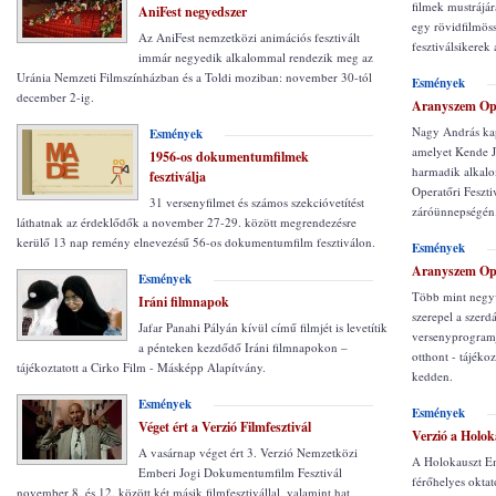
filmek mustrájá
AniFest negyedszer
egy rövidfilmöss
Az AniFest nemzetközi animációs fesztivált
fesztiválsikere
immár negyedik alkalommal rendezik meg az
Uránia Nemzeti Filmszínházban és a Toldi moziban: november 30-tól
Esmények
december 2-ig.
Aranyszem Oper
Nagy András kap
Esmények
amelyet Kende Já
1956-os dokumentumfilmek
harmadik alkal
fesztiválja
Operatőri Feszt
31 versenyfilmet és számos szekcióvetítést
záróünnepségén
láthatnak az érdeklődők a november 27-29. között megrendezésre
kerülő 13 nap remény elnevezésű 56-os dokumentumfilm fesztiválon.
Esmények
Aranyszem Oper
Esmények
Több mint negyv
Iráni filmnapok
szerepel a szer
Jafar Panahi Pályán kívül című filmjét is levetítik
versenyprogramj
a pénteken kezdődő Iráni filmnapokon –
otthont - tájéko
tájékoztatott a Cirko Film - Másképp Alapítvány.
kedden.
Esmények
Esmények
Véget ért a Verzió Filmfesztivál
Verzió a Holo
A vasárnap véget ért 3. Verzió Nemzetközi
A Holokauszt E
Emberi Jogi Dokumentumfilm Fesztivál
férőhelyes okta
november 8. és 12. között két másik filmfesztivállal, valamint hat