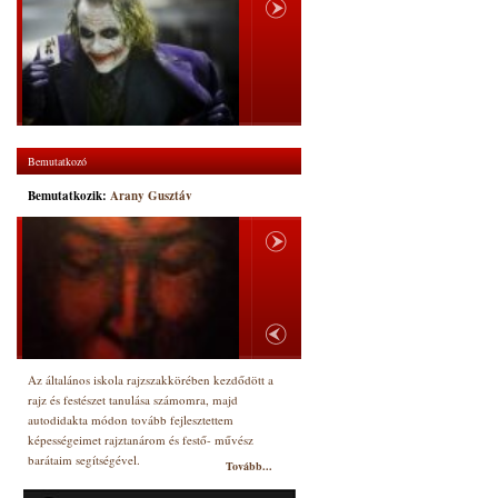
Bemutatkozó
Bemutatkozik:
Arany Gusztáv
Az általános iskola rajzszakkörében kezdődött a
rajz és festészet tanulása számomra, majd
autodidakta módon tovább fejlesztettem
képességeimet rajztanárom és festő- művész
barátaim segítségével.
Tovább...