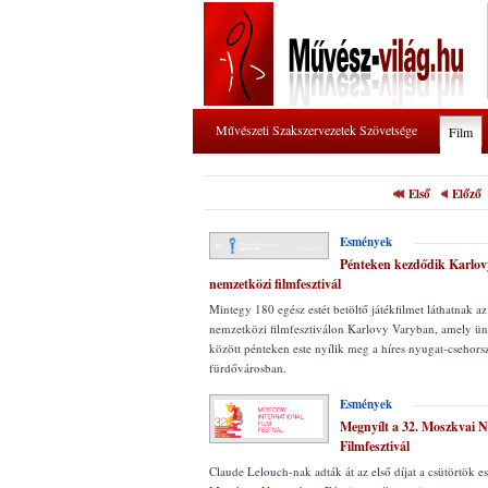
Művészeti Szakszervezetek Szövetsége
Film
Első
Előző
Esmények
Pénteken kezdődik Karlov
nemzetközi filmfesztivál
Mintegy 180 egész estét betöltő játékfilmet láthatnak a
nemzetközi filmfesztiválon Karlovy Varyban, amely ün
között pénteken este nyílik meg a híres nyugat-csehors
fürdővárosban.
Esmények
Megnyílt a 32. Moszkvai 
Filmfesztivál
Claude Lelouch-nak adták át az első díjat a csütörtök e