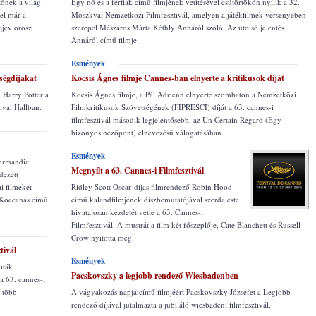
zőnek a világ
Egy nő és a férfiak című filmjének vetítésével csütörtökön nyílik a 32.
el már a
Moszkvai Nemzetközi Filmfesztivál, amelyen a játékfilmek versenyében
ejev orosz
szerepel Mészáros Márta Kéthly Annáról szóló, Az utolsó jelentés
Annáról című filmje.
Esmények
ségdíjakat
Kocsis Ágnes filmje Cannes-ban elnyerte a kritikusok díját
a Harry Potter a
Kocsis Ágnes filmje, a Pál Adrienn elnyerte szombaton a Nemzetközi
ival Hallban.
Filmkritikusok Szövetségének (FIPRESCI) díját a 63. cannes-i
filmfesztivál második legjelentősebb, az Un Certain Regard (Egy
bizonyos nézőpont) elnevezésű válogatásában.
Esmények
normandiai
Megnyílt a 63. Cannes-i Filmfesztivál
dezett
i filmeket
Ridley Scott Oscar-díjas filmrendező Robin Hood
 Koccanás című
című kalandfilmjének díszbemutatójával szerda este
hivatalosan kezdetét vette a 63. Cannes-i
Filmfesztivál. A mustrát a film két főszeplője, Cate Blanchett és Russell
Crow nyitotta meg.
tivál
Esmények
iták
Pacskovszky a legjobb rendező Wiesbadenben
a 63. cannes-i
l több
A vágyakozás napjaicímű filmjéért Pacskovszky Józsefet a Legjobb
rendező díjával jutalmazta a jubiláló wiesbadeni filmfesztivál.