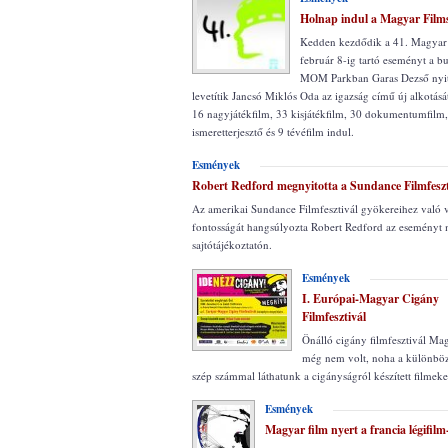
Holnap indul a Magyar Film
Kedden kezdődik a 41. Magyar
február 8-ig tartó eseményt a b
MOM Parkban Garas Dezső nyit
levetítik Jancsó Miklós Oda az igazság című új alkotás
16 nagyjátékfilm, 33 kisjátékfilm, 30 dokumentumfilm
ismeretterjesztő és 9 tévéfilm indul.
Esmények
Robert Redford megnyitotta a Sundance Filmfeszt
Az amerikai Sundance Filmfesztivál gyökereihez való v
fontosságát hangsúlyozta Robert Redford az eseményt
sajtótájékoztatón.
Esmények
I. Európai-Magyar Cigány
Filmfesztivál
Önálló cigány filmfesztivál M
még nem volt, noha a különböz
szép számmal láthatunk a cigányságról készített filmeke
Esmények
Magyar film nyert a francia légifilm