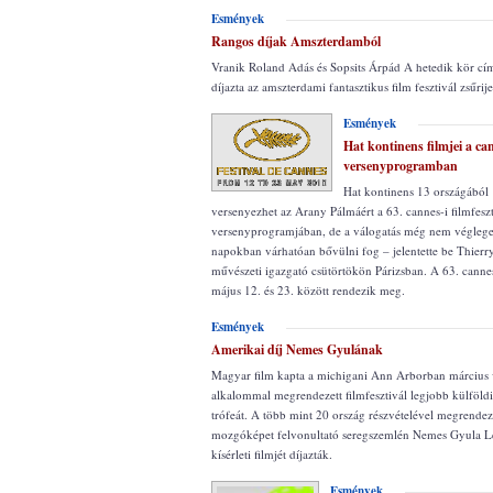
Esmények
Rangos díjak Amszterdamból
Vranik Roland Adás és Sopsits Árpád A hetedik kör c
díjazta az amszterdami fantasztikus film fesztivál zsűrij
Esmények
Hat kontinens filmjei a ca
versenyprogramban
Hat kontinens 13 országából 
versenyezhet az Arany Pálmáért a 63. cannes-i filmfeszt
versenyprogramjában, de a válogatás még nem véglege
napokban várhatóan bővülni fog – jelentette be Thier
művészeti igazgató csütörtökön Párizsban. A 63. cannes-
május 12. és 23. között rendezik meg.
Esmények
Amerikai díj Nemes Gyulának
Magyar film kapta a michigani Ann Arborban március 
alkalommal megrendezett filmfesztivál legjobb külföldi f
trófeát. A több mint 20 ország részvételével megrendez
mozgóképet felvonultató seregszemlén Nemes Gyula Le
kísérleti filmjét díjazták.
Esmények