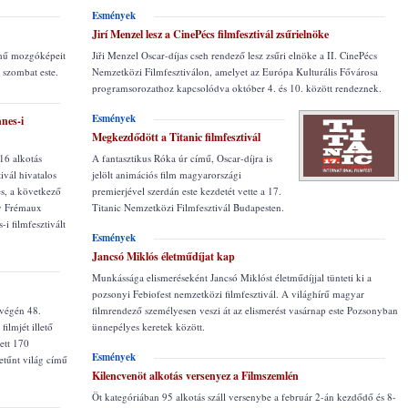
Esmények
Jirí Menzel lesz a CinePécs filmfesztivál zsűrielnöke
ímű mozgóképeit
Jiři Menzel Oscar-díjas cseh rendező lesz zsűri elnöke a II. CinePécs
e szombat este.
Nemzetközi Filmfesztiválon, amelyet az Európa Kulturális Fővárosa
programsorozathoz kapcsolódva október 4. és 10. között rendeznek.
Esmények
nnes-i
Megkezdődött a Titanic filmfesztivál
16 alkotás
A fantasztikus Róka úr című, Oscar-díjra is
ivál hivatalos
jelölt animációs film magyarországi
s, a következő
premierjével szerdán este kezdetét vette a 17.
ry Frémaux
Titanic Nemzetközi Filmfesztivál Budapesten.
i filmfesztivált
Esmények
Jancsó Miklós életműdíjat kap
Munkássága elismeréseként Jancsó Miklóst életműdíjjal tünteti ki a
pozsonyi Febiofest nemzetközi filmfesztivál. A világhírű magyar
végén 48.
filmrendező személyesen veszi át az elismerést vasárnap este Pozsonyban
ilmjét illető
ünnepélyes keretek között.
ett 170
Esmények
tűnt világ című
Kilencvenöt alkotás versenyez a Filmszemlén
Öt kategóriában 95 alkotás száll versenybe a február 2-án kezdődő és 8-