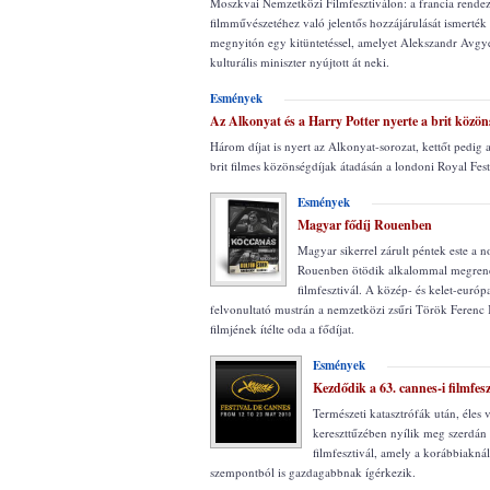
Moszkvai Nemzetközi Filmfesztiválon: a francia rende
filmművészetéhez való jelentős hozzájárulását ismerték 
megnyitón egy kitüntetéssel, amelyet Alekszandr Avgy
kulturális miniszter nyújtott át neki.
Esmények
Az Alkonyat és a Harry Potter nyerte a brit közön
Három díjat is nyert az Alkonyat-sorozat, kettőt pedig 
brit filmes közönségdíjak átadásán a londoni Royal Fest
Esmények
Magyar fődíj Rouenben
Magyar sikerrel zárult péntek este a 
Rouenben ötödik alkalommal megren
filmfesztivál. A közép- és kelet-európa
felvonultató mustrán a nemzetközi zsűri Török Ferenc
filmjének ítélte oda a fődíjat.
Esmények
Kezdődik a 63. cannes-i filmfesz
Természeti katasztrófák után, éles v
kereszttűzében nyílik meg szerdán 
filmfesztivál, amely a korábbiakná
szempontból is gazdagabbnak ígérkezik.