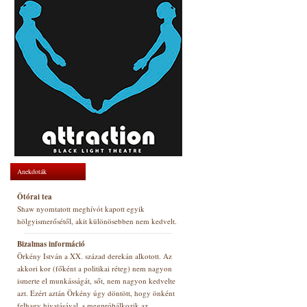
Anekdoták
Ötórai tea
Shaw nyomtatott meghívót kapott egyik
hölgyismerősétől, akit különösebben nem kedvelt.
Bizalmas információ
Örkény István a XX. század derekán alkotott. Az
akkori kor (főként a politikai réteg) nem nagyon
ismerte el munkásságát, sőt, nem nagyon kedvelte
azt. Ezért aztán Örkény úgy döntött, hogy önként
felhagy hivatásával, s megpróbálkozik az