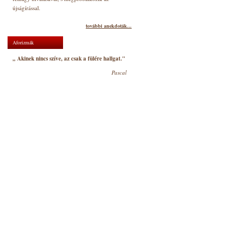
újságírással.
további anekdoták...
Aforizmák
„ Akinek nincs szíve, az csak a fülére hallgat."
Pascal