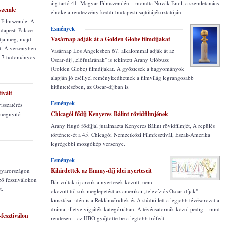
áig tartó 41. Magyar Filmszemlén – mondta Novák Emil, a szemletanács
szemle
elnöke a rendezvény keddi budapesti sajtótájékoztatóján.
 Filmszemle. A
Esmények
udapesti Palace
Vasárnap adják át a Golden Globe filmdíjakat
ja meg, majd
át. A versenyben
Vasárnap Los Angelesben 67. alkalommal adják át az
, 7 tudományos-
Oscar-díj „előfutárának" is tekintett Arany Glóbusz
(Golden Globe) filmdíjakat. A győztesek a hagyományok
alapján jó eséllyel reménykedhetnek a filmvilág legrangosabb
kitüntetésében, az Oscar-díjban is.
ivált
Esmények
isszatérés
Chicagói fődíj Kenyeres Bálint rövidfilmjének
 megnyitó
Arany Hugó fődíjjal jutalmazta Kenyeres Bálint rövidfilmjét, A repülés
története-ét a 45. Chicagói Nemzetközi Filmfesztivál, Észak-Amerika
legrégebbi mozgókép versenye.
Esmények
Kihirdették az Emmy-díj idei nyerteseit
agyarországon
ő fesztiválokon
Bár voltak új arcok a nyertesek között, nem
t.
okozott túl sok meglepetést az amerikai „televíziós Oscar-díjak"
kiosztása: idén is a Reklámőrültek és A stúdió lett a legjobb tévésorozat a
dráma, illetve vígjáték kategóriában. A tévécsatornák közül pedig – mint
-fesztiválon
rendesen – az HBO gyűjtötte be a legtöbb trófeát.