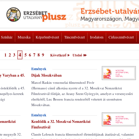
Színház
Muzsika
Képzőművészet
Táncművészet
Irodalom
Cirkuszművészet
4
1
2
3
5
6
7
8
9
Következő
Utolsó
Esmények
y Varyban a 45.
Díjak Moszkvában
Marcel Raskin venezuelai filmrendező Fivér
z érdeklődők a 45.
(Hermano) című alkotása nyerte el a 32. Moszkvai Nemzetközi
nepélyes keretek
Filmfesztivál fődíját, az Arany Szent Györgyöt, amelyet a versenyzsűri
zági
elnökétől, Luc Besson francia rendezőtől vehetett át szombaton
Moszkvában.
Esmények
Nemzetközi
Kezdődik a 32. Moszkvai Nemzetközi
Fimfesztivál
ste megnyílt 32.
Claude Lelouch francia filmrendező életműdíjának átadásával, valamint