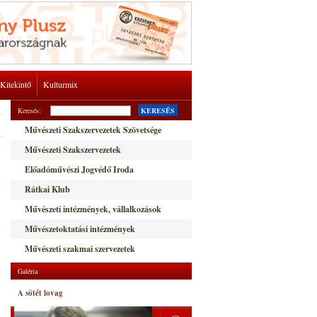
Kitekintő
Kulturmix
Keresés:
KERESÉS
Művészeti Szakszervezetek Szövetsége
Művészeti Szakszervezetek
Előadóművészi Jogvédő Iroda
Rátkai Klub
Művészeti intézmények, vállalkozások
Művészetoktatási intézmények
Művészeti szakmai szervezetek
Galéria
A sötét lovag