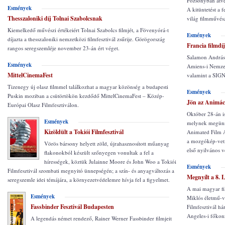
Pozsonyban átvet
Esmények
A kitüntetést a 
Thesszaloniki díj Tolnai Szabolcsnak
világ filmművész
Kiemelkedő művészi értékeiért Tolnai Szabolcs filmjét, a Fövenyórá-t
Esmények
díjazta a thesszaloniki nemzetközi filmfesztivál zsűrije. Görögország
Francia filmd
rangos seregszemléje november 23-án ért véget.
Salamon András 
Esmények
Amiens-i Nemzetk
MittelCinemaFest
valamint a SIGNI
Tizenegy új olasz filmmel találkozhat a magyar közönség a budapesti
Esmények
Puskin moziban a csütörtökön kezdődő MittelCinemaFest – Közép-
Jön az Animác
Európai Olasz Filmfesztiválon.
Október 28-án i
Esmények
melynek megünne
Kizöldült a Tokiói Filmfesztivál
Animated Film A
a mozgókép-vetí
Vörös bársony helyett zöld, újrahasznosított műanyag
első nyilvános 
flakonokból készült szőnyegen vonultak a fel a
hírességek, köztük Julainne Moore és John Woo a Tokiói
Esmények
Filmfesztivál szombati megnyitó ünnepségén; a szín- és anyagváltozás a
Megnyílt a 8. 
seregszemle idei témájára, a környezetvédelemre hívja fel a figyelmet.
A mai magyar fi
Esmények
Miklós életmű-v
Fassbinder Fesztivál Budapesten
Filmfesztivál há
Angeles-i főkon
A legendás német rendező, Rainer Werner Fassbinder filmjeit