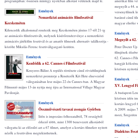
programjában: összesen mintegy nyolcban alkotást vetítenek majd le.
amerikai film ve
megnyílt a 44. 
Esmények
versenyfilmek k
Nemzetközi animációs filmfesztivál
barátod című fi
Kecskeméten
magyar elnöke 
Kilencedik alkalommal rendezik meg Kecskeméten június 17-től 21-ig
Esmények
az animációs filmfesztivált, melynek kísérőrendezvénye a nemzetközi
Megnyílt a 62.
animációs játékfilm fesztivál és az amatőr filmesek alternatív találkozója -
közölte Mikulás Ferenc fesztiváligazgató kedden.
Peter Docter Up 
filmjének díszbe
Esmények
62. Cannes-i Fil
Kezdődik a 62. Cannes-i Filmfesztivál
hangját kölcsön
közösen nyitott
Kenyeres Bálint A repülés története című rövidfilmjének
nemzetközi premierje a Rendezők Két Hete elnevezésű
Esmények
válogatásában lesz május 22-én Cannes-ban. A Magyar
XV. Lengyel F
Filmunió május 13-án nyitja meg újra az International Village Magyar
Pavilonját.
A budapesti Len
közösen idén im
Esmények
kortárs lengyel 
Összművészeti tavaszi zsongás Győrben
A 2009. május 7
mozi, Szegeden 
Idén is impozáns felhozatalból, 78 országból
érkező több, mint 1300 benevezett alkotásból
Esmények
válogatta ki az előzsűri azt a 67 filmet, amelyet a kortárs filmekre nyitott
Dialektus Fesz
nézők a fesztiválon megtekinthetnek.