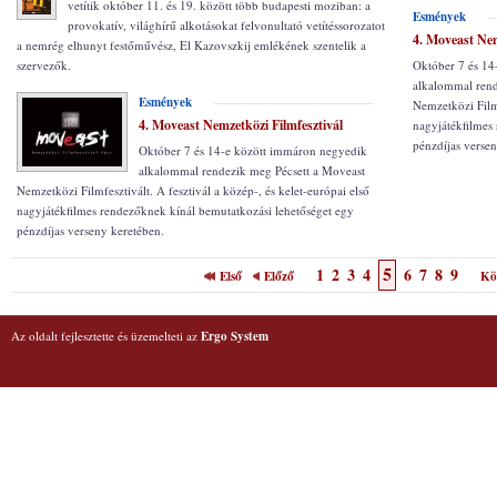
vetítik október 11. és 19. között több budapesti moziban: a
Esmények
provokatív, világhírű alkotásokat felvonultató vetítéssorozatot
4. Moveast Nem
a nemrég elhunyt festőművész, El Kazovszkij emlékének szentelik a
szervezők.
Október 7 és 14
alkalommal rend
Esmények
Nemzetközi Filmf
4. Moveast Nemzetközi Filmfesztivál
nagyjátékfilmes
pénzdíjas versen
Október 7 és 14-e között immáron negyedik
alkalommal rendezik meg Pécsett a Moveast
Nemzetközi Filmfesztivált. A fesztivál a közép-, és kelet-európai első
nagyjátékfilmes rendezőknek kínál bemutatkozási lehetőséget egy
pénzdíjas verseny keretében.
5
1
2
3
4
6
7
8
9
Első
Előző
Kö
Az oldalt fejlesztette és üzemelteti az
Ergo System