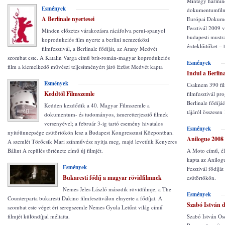
Mintegy harminc
Esmények
dokumentumfilmj
A Berlinale nyertesei
Európai Dokume
Fesztivál 2009 
Minden előzetes várakozásra rácáfolva perui-spanyol
budapesti mustr
koprodukciós film nyerte a berlini nemzetközi
érdeklődőket – h
filmfesztivál, a Berlinale fődíját, az Arany Medvét
szombat este. A Katalin Varga című brit-román-magyar koprodukciós
Esmények
film a kiemelkedő művészi teljesítményért járó Ezüst Medvét kapta
Indul a Berlina
Esmények
Csaknem 390 film
Keddtől Filmszemle
filmfesztivál p
Berlinale fődíjá
Kedden kezdődik a 40. Magyar Filmszemle a
tájáról összesen
dokumentum- és tudományos, ismeretterjesztő filmek
versenyével; a február 3-ig tartó esemény hivatalos
Esmények
nyitóünnepsége csütörtökön lesz a Budapest Kongresszusi Központban.
Anilogue 2008
A szemlét Törőcsik Mari színművész nyitja meg, majd levetítik Kenyeres
Bálint A repülés története című új filmjét.
A Moto című, éle
kapta az Anilo
Esmények
Fesztivál fődíját
Bukaresti fődíj a magyar rövidfilmnek
csütörtökön.
Nemes Jeles László második rövidfilmje, a The
Esmények
Counterparta bukaresti Dakino filmfesztiválon elnyerte a fődíjat. A
Szabó István 
szombat este véget ért seregszemle Nemes Gyula Letűnt világ című
filmjét különdíjjal méltatta.
Szabó István Os