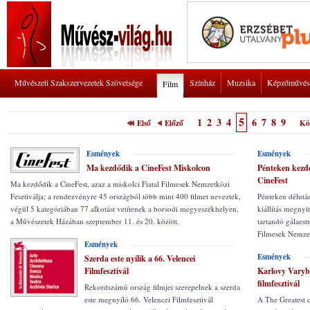
Művészeti Szakszervezetek Szövetsége
Színház
Muzsika
Képzőművés
Film
5
1
2
3
4
6
7
8
9
Első
Előző
Kö
Esmények
Esmények
Ma kezdődik a CineFest Miskolcon
Pénteken kezdő
CineFest
Ma kezdődik a CineFest, azaz a miskolci Fiatal Filmesek Nemzetközi
Fesztiválja; a rendezvényre 45 országból több mint 400 filmet neveztek,
Pénteken délutá
végül 5 kategóriában 77 alkotást vetítenek a borsodi megyeszékhelyen,
kiállítás megny
a Művészetek Házában szeptember 11. és 20. között.
tartandó gálaestt
Filmesek Nemzet
Esmények
Esmények
Szerda este nyílik a 66. Velencei
Filmfesztivál
Karlovy Varyb
filmfesztivál
Rekordszámú ország filmjei szerepelnek a szerda
este megnyíló 66. Velencei Filmfesztivál
A The Greatest 