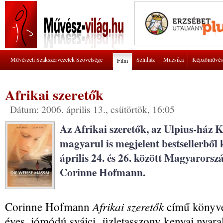
Művészeti Szakszervezetek Szövetsége
Színház
Muzsika
Képzőművés
Film
Afrikai szeretők
Dátum: 2006. április 13., csütörtök, 16:05
Az Afrikai szeretők, az Ulpius-ház 
magyarul is megjelent bestsellerből 
április 24. és 26. között Magyarorsz
Corinne Hofmann.
Afrikai szeretők
Corinne
Hofmann
című könyvé
éves, jómódú svájci üzletasszony kenyai nyaral