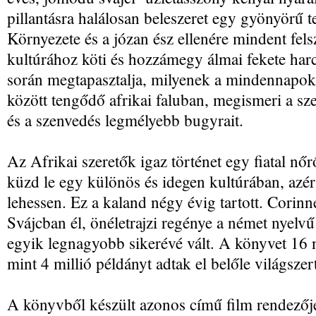
pillantásra halálosan beleszeret egy gyönyörű 
Környezete és a józan ész ellenére mindent fel
kultúrához köti és hozzámegy álmai fekete har
során megtapasztalja, milyenek a mindennapo
között tengődő afrikai faluban, megismeri a sz
és a szenvedés legmélyebb bugyrait.
Az Afrikai szeretők igaz történet egy fiatal nőr
küzd le egy különös és idegen kultúrában, azér
lehessen. Ez a kaland négy évig tartott. Cori
Svájcban él, önéletrajzi regénye a német nyelv
egyik legnagyobb sikerévé vált. A könyvet 16 ny
mint 4 millió példányt adtak el belőle világszer
A könyvből készült azonos című film rendező