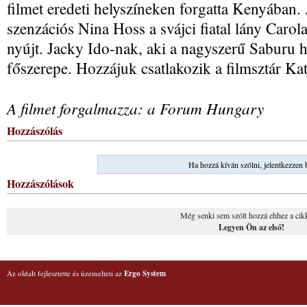
filmet eredeti helyszíneken forgatta Kenyában.
szenzációs Nina Hoss a svájci fiatal lány Carol
nyújt. Jacky Ido-nak, aki a nagyszerű Saburu ha
főszerepe. Hozzájuk csatlakozik a filmsztár Katj
A filmet forgalmazza: a Forum Hungary
Hozzászólás
Ha hozzá kíván szólni, jelentkezzen 
Hozzászólások
Még senki sem szólt hozzá ehhez a cik
Legyen Ön az első!
Az oldalt fejlesztette és üzemelteti az
Ergo System