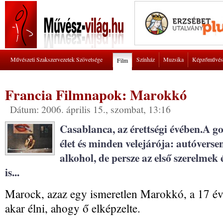
Művészeti Szakszervezetek Szövetsége
Színház
Muzsika
Képzőművés
Film
Francia Filmnapok: Marokkó
Dátum: 2006. április 15., szombat, 13:16
Casablanca, az érettségi évében.A 
élet és minden velejárója: autóverse
alkohol, de persze az első szerelmek 
is...
Marock, azaz egy ismeretlen Marokkó, a 17 év
akar élni, ahogy ő elképzelte.