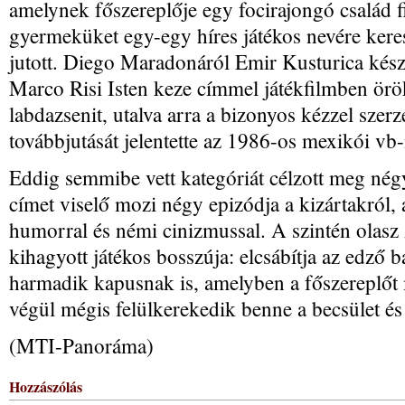
amelynek főszereplője egy focirajongó család 
gyermeküket egy-egy híres játékos nevére keres
jutott. Diego Maradonáról Emir Kusturica kés
Marco Risi Isten keze címmel játékfilmben örök
labdazsenit, utalva arra a bizonyos kézzel szerz
továbbjutását jelentette az 1986-os mexikói vb-
Eddig semmibe vett kategóriát célzott meg négy
címet viselő mozi négy epizódja a kizártakról, 
humorral és némi cinizmussal. A szintén olasz 
kihagyott játékos bosszúja: elcsábítja az edző 
harmadik kapusnak is, amelyben a főszereplőt 
végül mégis felülkerekedik benne a becsület és 
(MTI-Panoráma)
Hozzászólás