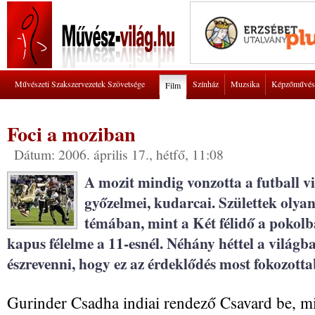
Művészeti Szakszervezetek Szövetsége
Színház
Muzsika
Képzőművés
Film
Foci a moziban
Dátum: 2006. április 17., hétfő, 11:08
A mozit mindig vonzotta a futball vil
győzelmei, kudarcai. Születtek olyan
témában, mint a Két félidő a pokolb
kapus félelme a 11-esnél. Néhány héttel a világb
észrevenni, hogy ez az érdeklődés most fokozot
Gurinder Csadha indiai rendező Csavard be, 