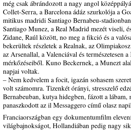
még csak ábrándozott a nagy angol középpályás
Collet-Serra, a Barcelona ádáz szurkolója a Goal
mitikus madridi Santiago Bernabeu-stadionban
Santiago Munez, a Real Madrid mezét viseli, és
Zidane, Raúl között, no meg a fikció és a valós
bekerültek részletek a Realnak, az Olimpiakosz
az Arsenallal, a Valenciával és természetesen a
mérkőzéseiből. Kuno Beckernek, a Munezt ala
napjai voltak.
– Nem kedvelem a focit, igazán sohasem szeret
volt számomra. Tizenkét órányi, stresszelő edz
Bernabeuban, kutya hidegben, fázott a lábam, 
panaszkodott az il Messaggero című olasz napi
Franciaországban egy dokumentumfilm elevenít
világbajnokságot, Hollandiában pedig nagy sike