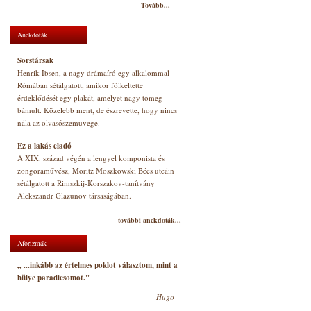
Tovább...
Anekdoták
Sorstársak
Henrik Ibsen, a nagy drámaíró egy alkalommal
Rómában sétálgatott, amikor fölkeltette
érdeklődését egy plakát, amelyet nagy tömeg
bámult. Közelebb ment, de észrevette, hogy nincs
nála az olvasószemüvege.
Ez a lakás eladó
A XIX. század végén a lengyel komponista és
zongoraművész, Moritz Moszkowski Bécs utcáin
sétálgatott a Rimszkij-Korszakov-tanítvány
Alekszandr Glazunov társaságában.
további anekdoták...
Aforizmák
„ ...inkább az értelmes poklot választom, mint a
hülye paradicsomot."
Hugo