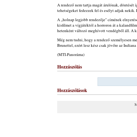
A rendező nem tartja magát árulónak, döntését 
tehetségeket fedezzek fel és esélyt adjak nekik
A „holnap legjobb rendezője" címének elnyerés
kisfilmet a vígjátéktól a horroron át a kalandfi
hetenként változó meghívott vendégből áll. A k
Még nem tudni, hogy a rendező személyesen meg
Brunettel, ezért lesz kész csak jövőre az Indiana
(MTI-Panoráma)
Hozzászólás
Hozzászólások
M