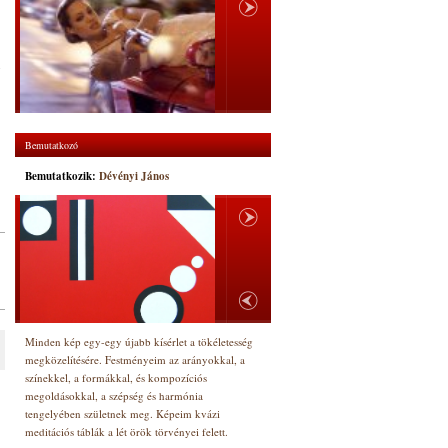
ú
Bemutatkozó
Bemutatkozik:
Dévényi János
Minden kép egy-egy újabb kísérlet a tökéletesség
megközelítésére. Festményeim az arányokkal, a
színekkel, a formákkal, és kompozíciós
megoldásokkal, a szépség és harmónia
tengelyében születnek meg. Képeim kvázi
meditációs táblák a lét örök törvényei felett.