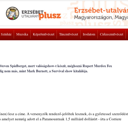
Színház
Muzsika
Képzőművészet
Táncművészet
Irodalom
Cirkuszművészet
 Steven Spielberget, mert valóságshow-t készít, méghozzá Rupert Murdox Fox
edig nem más, mint Mark Burnett, a Survival show kitalálója.
en) lesz a címe. A versenyzők rendező-jelöltek lesznek, és a győztessel szerződést
 amelyet nemrég adott el a Paramountnak 1,5 milliárd dollárért - írta a Corriere