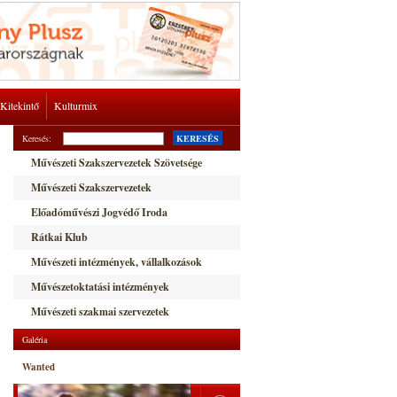
Kitekintő
Kulturmix
Keresés:
KERESÉS
Művészeti Szakszervezetek Szövetsége
Művészeti Szakszervezetek
Előadóművészi Jogvédő Iroda
Rátkai Klub
Művészeti intézmények, vállalkozások
Művészetoktatási intézmények
Művészeti szakmai szervezetek
Galéria
Wanted