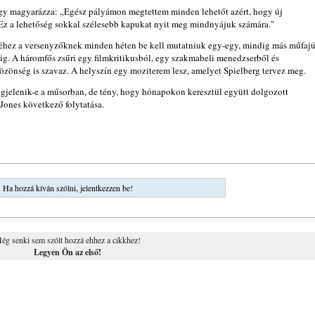
így magyarázza: „Egész pályámon megtettem minden lehetőt azért, hogy új
. Ez a lehetőség sokkal szélesebb kapukat nyit meg mindnyájuk számára."
éhez a versenyzőknek minden héten be kell mutatniuk egy-egy, mindig más műfaj
lmig. A háromfős zsűri egy filmkritikusból, egy szakmabeli menedzserből és
özönség is szavaz. A helyszín egy moziterem lesz, amelyet Spielberg tervez meg.
jelenik-e a műsorban, de tény, hogy hónapokon keresztül együtt dolgozott
 Jones következő folytatása.
Ha hozzá kíván szólni, jelentkezzen be!
ég senki sem szólt hozzá ehhez a cikkhez!
Legyen Ön az első!