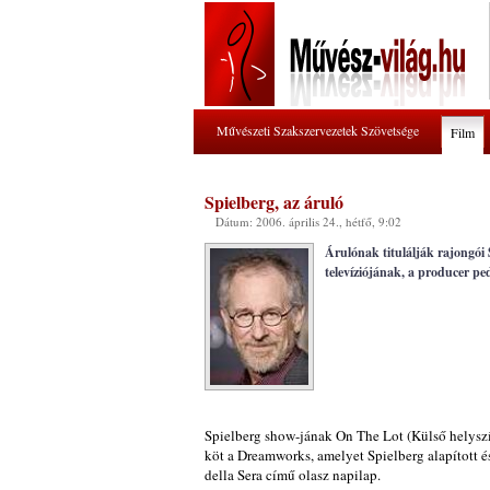
Művészeti Szakszervezetek Szövetsége
Film
Spielberg, az áruló
Dátum: 2006. április 24., hétfő, 9:02
Árulónak titulálják rajongói
televíziójának, a producer p
Spielberg show-jának On The Lot (Külső helyszín
köt a Dreamworks, amelyet Spielberg alapított és
della Sera című olasz napilap.