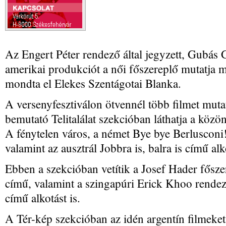
Az Engert Péter rendező által jegyzett, Gubás 
amerikai produkciót a női főszereplő mutatja 
mondta el Elekes Szentágotai Blanka.
A versenyfesztiválon ötvennél több filmet mutat
bemutató Telitalálat szekcióban láthatja a köz
A fénytelen város, a német Bye bye Berlusconi!
valamint az ausztrál Jobbra is, balra is című alk
Ebben a szekcióban vetítik a Josef Hader fősze
című, valamint a szingapúri Erick Khoo rende
című alkotást is.
A Tér-kép szekcióban az idén argentín filmeke