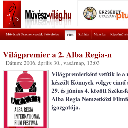
Művészeti Szakszervezetek Szövetsége
Színház
Muzsika
Képzőművés
Film
Világpremier a 2. Alba Regia-n
Dátum: 2006. április 30., vasárnap, 13:03
Világpremierként vetítik le 
készült Könnyek völgye című
29. és június 4. között Széke
Alba Regia Nemzetközi Filmfesz
igazgatója.