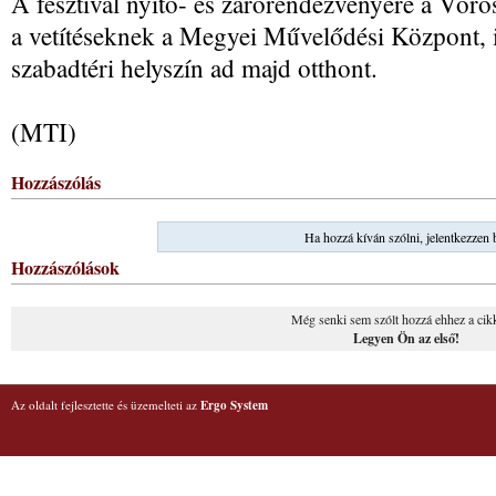
A fesztivál nyitó- és zárórendezvényére a Vör
a vetítéseknek a Megyei Művelődési Központ, i
szabadtéri helyszín ad majd otthont.
(MTI)
Hozzászólás
Ha hozzá kíván szólni, jelentkezzen 
Hozzászólások
Még senki sem szólt hozzá ehhez a cik
Legyen Ön az első!
Az oldalt fejlesztette és üzemelteti az
Ergo System