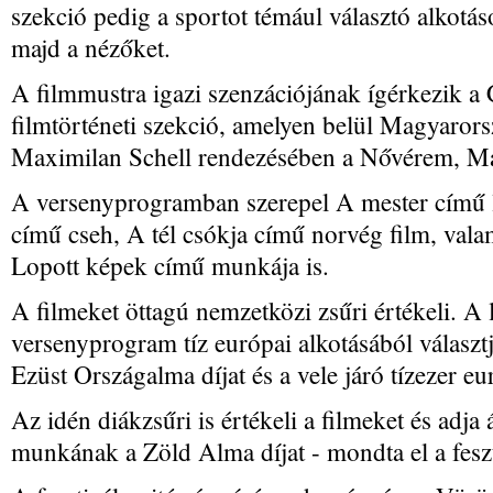
szekció pedig a sportot témául választó alkotá
majd a nézőket.
A filmmustra igazi szenzációjának ígérkezik a 
filmtörténeti szekció, amelyen belül Magyaror
Maximilan Schell rendezésében a Nővérem, Ma
A versenyprogramban szerepel A mester című le
című cseh, A tél csókja című norvég film, val
Lopott képek című munkája is.
A filmeket öttagú nemzetközi zsűri értékeli. A 
versenyprogram tíz európai alkotásából választj
Ezüst Országalma díjat és a vele járó tízezer eu
Az idén diákzsűri is értékeli a filmeket és adja á
munkának a Zöld Alma díjat - mondta el a feszt