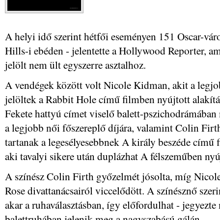
A helyi idő szerint hétfői eseményen 151 Oscar-vá
Hills-i ebéden - jelentette a Hollywood Reporter, a
jelölt nem ült egyszerre asztalhoz.
A vendégek között volt Nicole Kidman, akit a legjo
jelöltek a Rabbit Hole című filmben nyújtott alakítá
Fekete hattyú címet viselő balett-pszichodrámában n
a legjobb női főszereplő díjára, valamint Colin Firt
tartanak a legesélyesebbnek A király beszéde című f
aki tavalyi sikere után duplázhat A félszeműben nyúj
A színész Colin Firth győzelmét jósolta, míg Nic
Rose divattanácsairól viccelődött. A színésznő szer
akar a ruhaválasztásban, így előfordulhat - jegyezte
balettruhában jelenik meg a nagyszabású gálán.