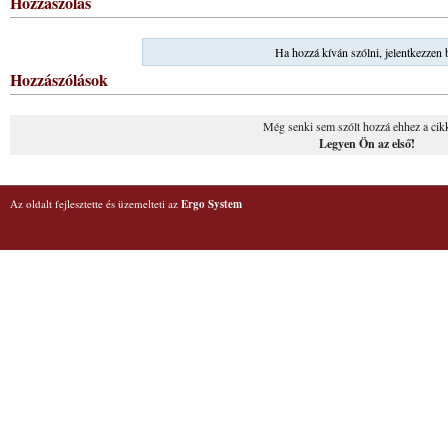
Hozzászólás
Ha hozzá kíván szólni, jelentkezzen 
Hozzászólások
Még senki sem szólt hozzá ehhez a cik
Legyen Ön az első!
Az oldalt fejlesztette és üzemelteti az
Ergo System