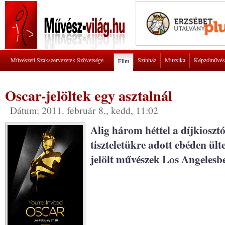
Művészeti Szakszervezetek Szövetsége
Színház
Muzsika
Képzőművés
Film
Oscar-jelöltek egy asztalnál
Dátum: 2011. február 8., kedd, 11:02
Alig három héttel a díjkioszt
tiszteletükre adott ebéden ült
jelölt művészek Los Angelesb