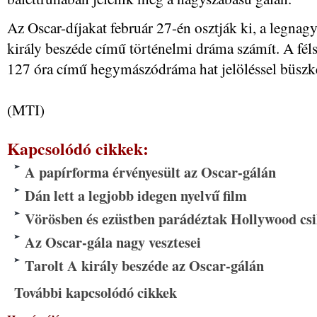
Az Oscar-díjakat február 27-én osztják ki, a legnag
király beszéde című történelmi dráma számít. A féls
127 óra című hegymászódráma hat jelöléssel büszk
(MTI)
Kapcsolódó cikkek:
A papírforma érvényesült az Oscar-gálán
Dán lett a legjobb idegen nyelvű film
Vörösben és ezüstben parádéztak Hollywood csi
Az Oscar-gála nagy vesztesei
Tarolt A király beszéde az Oscar-gálán
További kapcsolódó cikkek