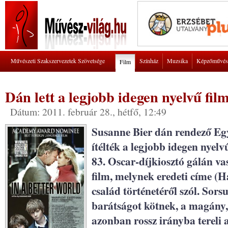
Művészeti Szakszervezetek Szövetsége
Színház
Muzsika
Képzőművés
Film
Dán lett a legjobb idegen nyelvű fil
Dátum: 2011. február 28., hétfő, 12:49
Susanne Bier dán rendező Eg
ítélték a legjobb idegen nyel
83. Oscar-díjkiosztó gálán va
film, melynek eredeti címe (H
család történetéről szól. Sors
barátságot kötnek, a magány,
azonban rossz irányba tereli 