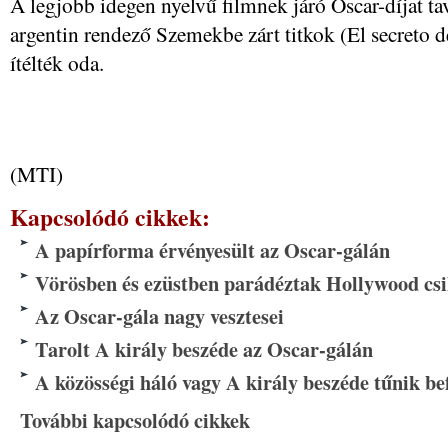
A legjobb idegen nyelvű filmnek járó Oscar-díjat t
argentin rendező Szemekbe zárt titkok (El secreto 
ítélték oda.
(MTI)
Kapcsolódó cikkek:
A papírforma érvényesült az Oscar-gálán
Vörösben és ezüstben parádéztak Hollywood csi
Az Oscar-gála nagy vesztesei
Tarolt A király beszéde az Oscar-gálán
A közösségi háló vagy A király beszéde tűnik b
További kapcsolódó cikkek