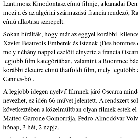
Lantimosz Kinodontasz című filmje, a kanadai Den
mozija és az algériai származású francia rendező, 
című alkotása szerepelt.
Sokan bírálták, hogy már az eggyel korábbi, kilences
Xavier Beauvois Emberek és istenek (Des hommes e
mely néhány nappal ezelőtt elnyerte a francia Oscar
legjobb film kategóriában, valamint a Boonmee bác
korábbi életeire című thaiföldi film, mely legutóbb
Cannes-ból.
A legjobb idegen nyelvű filmnek járó Oscarra minde
nevezhet, ez idén 66 művet jelentett. A rendszert so
következtében a közelmúltban olyan filmek estek el 
Matteo Garrone Gomorrája, Pedro Almodóvar Volve
hónap, 3 hét, 2 napja.