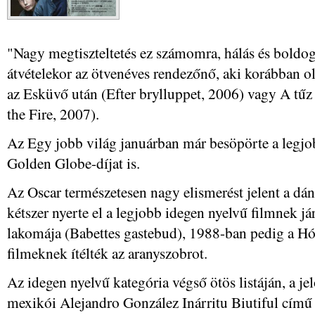
"Nagy megtiszteltetés ez számomra, hálás és boldo
átvételekor az ötvenéves rendezőnő, aki korábban ol
az Esküvő után (Efter brylluppet, 2006) vagy A tű
the Fire, 2007).
Az Egy jobb világ januárban már besöpörte a legjo
Golden Globe-díjat is.
Az Oscar természetesen nagy elismerést jelent a dá
kétszer nyerte el a legjobb idegen nyelvű filmnek já
lakomája (Babettes gastebud), 1988-ban pedig a Hód
filmeknek ítélték az aranyszobrot.
Az idegen nyelvű kategória végső ötös listáján, a jel
mexikói Alejandro González Inárritu Biutiful című