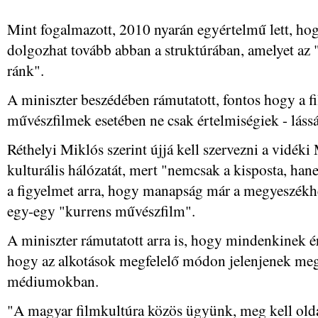
Mint fogalmazott, 2010 nyarán egyértelmű lett, ho
dolgozhat tovább abban a struktúrában, amelyet az
ránk".
A miniszter beszédében rámutatott, fontos hogy a fi
művészfilmek esetében ne csak értelmiségiek - lás
Réthelyi Miklós szerint újjá kell szervezni a vidék
kulturális hálózatát, mert "nemcsak a kisposta, han
a figyelmet arra, hogy manapság már a megyeszékhe
egy-egy "kurrens művészfilm".
A miniszter rámutatott arra is, hogy mindenkinek ér
hogy az alkotások megfelelő módon jelenjenek meg 
médiumokban.
"A magyar filmkultúra közös ügyünk, meg kell olda