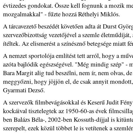
évtizedes gondokat. Össze kell fognunk a mozik m
mozgalmakkal" - fűzte hozzá Réthelyi Miklós.
A tárcavezető beszédét követően adta át Durst Györ
szervezőbizottság vezetőjével a szemle életműdíját
ítéltek. Az elismerést a színésznő betegsége miatt fé
A nemzet sportolója említést tett arról, hogy a műv
azóta bajlódik egészségével. "Még mindig szép" - 
Bara Margit alig tud beszélni, nem ír, nem olvas, d
meggyőzni, hogy jöjjön el, de csak annyit mondott,
Gyarmati Dezső.
A szervezők filmbevágásokkal és Keserű Judit Fény
kockáival tisztelegtek az 1950-60-as évek filmcsilla
ben Balázs Béla-, 2002-ben Kossuth-díjjal is kitünt
szerepelt, ezek közül többet le is vetítenek a szemlé