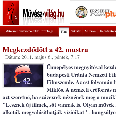
Művészeti Szakszervezetek Szövetsége
Színház
Muzsika
Képzőművés
Film
Megkezdődött a 42. mustra
Dátum: 2011. május 6., péntek, 7:17
Ünnepélyes megnyitóval kezdet
budapesti Uránia Nemzeti Fi
Filmszemle. Az est folyamán 
Miklós. A nemzeti erőforrás 
azt szeretné, ha százezrek néznének meg a mozi
"Lesznek új filmek, sőt vannak is. Olyan művek
alkotók megvalósíthatják vízióikat" - hangsúlyo