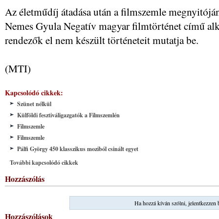
Az életműdíj átadása után a filmszemle megnyitójá
Nemes Gyula Negatív magyar filmtörténet című alk
rendezők el nem készült történeteit mutatja be.
(MTI)
Kapcsolódó cikkek:
Szünet nélkül
Külföldi fesztiváligazgatók a Filmszemlén
Filmszemle
Filmszemle
Pálfi György 450 klasszikus moziból csinált egyet
További kapcsolódó cikkek
Hozzászólás
Ha hozzá kíván szólni, jelentkezzen 
Hozzászólások