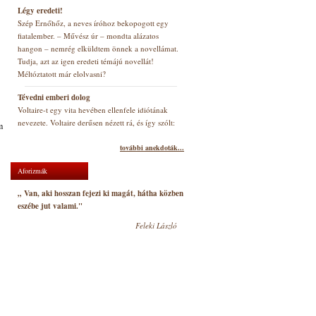
Légy eredeti!
Szép Ernőhőz, a neves íróhoz bekopogott egy
fiatalember. – Művész úr – mondta alázatos
hangon – nemrég elküldtem önnek a novellámat.
Tudja, azt az igen eredeti témájú novellát!
Méltóztatott már elolvasni?
Tévedni emberi dolog
Voltaire-t egy vita hevében ellenfele idiótának
nevezete. Voltaire derűsen nézett rá, és így szólt:
m
további anekdoták...
Aforizmák
„ Van, aki hosszan fejezi ki magát, hátha közben
eszébe jut valami."
Feleki László