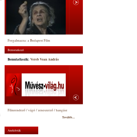
Forgalmazza: a Budapest Film
Bemutatkozó
Bemutatkozik:
Vereb Vean András
Filmrendező / vágó / zeneszerző / hangász
t
Tovább...
Anekdoták