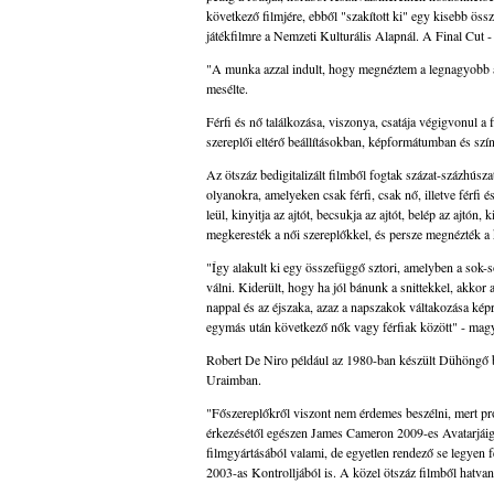
következő filmjére, ebből "szakított ki" egy kisebb öss
játékfilmre a Nemzeti Kulturális Alapnál. A Final Cut 
"A munka azzal indult, hogy megnéztem a legnagyobb artf
mesélte.
Férfi és nő találkozása, viszonya, csatája végigvonul a
szereplői eltérő beállításokban, képformátumban és szí
Az ötszáz bedigitalizált filmből fogtak százat-százhúsza
olyanokra, amelyeken csak férfi, csak nő, illetve férfi é
leül, kinyitja az ajtót, becsukja az ajtót, belép az ajtón, k
megkeresték a női szereplőkkel, és persze megnézték a k
"Így alakult ki egy összefüggő sztori, amelyben a sok-so
válni. Kiderült, hogy ha jól bánunk a snittekkel, akkor
nappal és az éjszaka, azaz a napszakok váltakozása ké
egymás után következő nők vagy férfiak között" - magy
Robert De Niro például az 1980-ban készült Dühöngő b
Uraimban.
"Főszereplőkről viszont nem érdemes beszélni, mert pr
érkezésétől egészen James Cameron 2009-es Avatarjáig 
filmgyártásából valami, de egyetlen rendező se legyen 
2003-as Kontrolljából is. A közel ötszáz filmből hatva