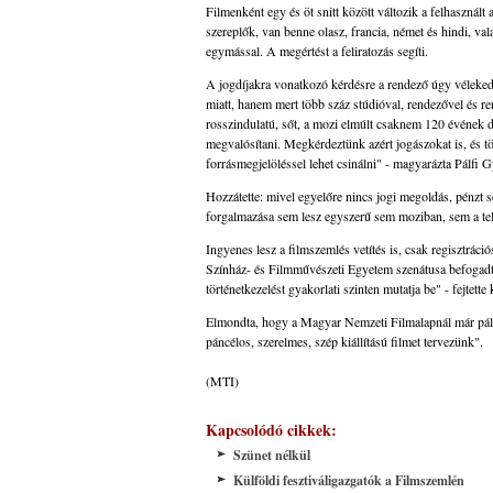
Filmenként egy és öt snitt között változik a felhaszná
szereplők, van benne olasz, francia, német és hindi, va
egymással. A megértést a feliratozás segíti.
A jogdíjakra vonatkozó kérdésre a rendező úgy véleked
miatt, hanem mert több száz stúdióval, rendezővel és re
rosszindulatú, sőt, a mozi elmúlt csaknem 120 évének d
megvalósítani. Megkérdeztünk azért jogászokat is, és töb
forrásmegjelöléssel lehet csinálni" - magyarázta Pálfi 
Hozzátette: mivel egyelőre nincs jogi megoldás, pénzt 
forgalmazása sem lesz egyszerű sem moziban, sem a te
Ingyenes lesz a filmszemlés vetítés is, csak regisztrációs
Színház- és Filmművészeti Egyetem szenátusa befogadta,
történetkezelést gyakorlati szinten mutatja be" - fejtette
Elmondta, hogy a Magyar Nemzeti Filmalapnál már pályá
páncélos, szerelmes, szép kiállítású filmet tervezünk".
(MTI)
Kapcsolódó cikkek:
Szünet nélkül
Külföldi fesztiváligazgatók a Filmszemlén