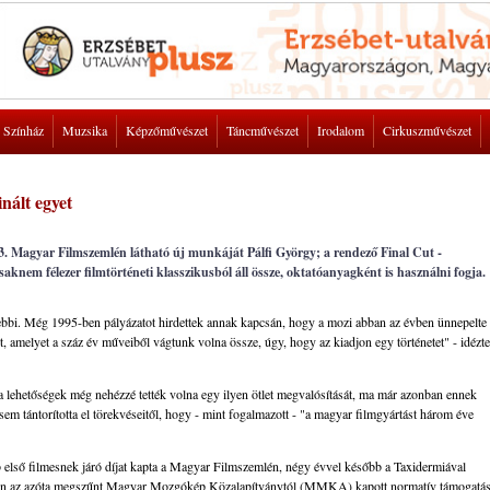
Színház
Muzsika
Képzőművészet
Táncművészet
Irodalom
Cirkuszművészet
nált egyet
 43. Magyar Filmszemlén látható új munkáját Pálfi György; a rendező Final Cut -
knem félezer filmtörténeti klasszikusból áll össze, oktatóanyagként is használni fogja.
égebbi. Még 1995-ben pályázatot hirdettek annak kapcsán, hogy a mozi abban az évben ünnepelte
t, amelyet a száz év műveiből vágtunk volna össze, úgy, hogy az kiadjon egy történetet" - idézte
 a lehetőségek még nehézzé tették volna egy ilyen ötlet megvalósítását, ma már azonban ennek
sem tántorította el törekvéseitől, hogy - mint fogalmazott - "a magyar filmgyártást három éve
 első filmesnek járó díjat kapta a Magyar Filmszemlén, négy évvel később a Taxidermiával
hetően az azóta megszűnt Magyar Mozgókép Közalapítványtól (MMKA) kapott normatív támogatás