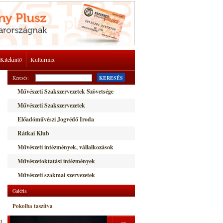
Kitekintő
Kulturmix
Keresés:
KERESÉS
Művészeti Szakszervezetek Szövetsége
Művészeti Szakszervezetek
Előadóművészi Jogvédő Iroda
Rátkai Klub
Művészeti intézmények, vállalkozások
Művészetoktatási intézmények
Művészeti szakmai szervezetek
Galéria
Pokolba taszítva
t