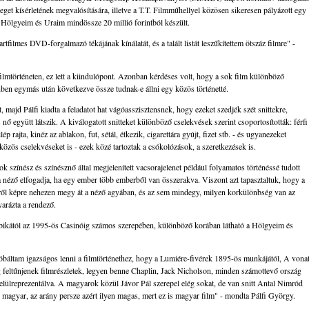
zeget kísérletének megvalósítására, illetve a T.T. Filmműhellyel közösen sikeresen pályázott egy
- Hölgyeim és Uraim mindössze 20 millió forintból készült.
ilmes DVD-forgalmazó tékájának kínálatát, és a talált listát leszűkítettem ötszáz filmre" -
 filmtörténeten, ez lett a kiindulópont. Azonban kérdéses volt, hogy a sok film különböző
nben egymás után következve össze tudnak-e állni egy közös történetté.
t, majd Pálfi kiadta a feladatot hat vágóasszisztensnek, hogy ezeket szedjék szét snittekre,
s nő együtt látszik. A kiválogatott snitteket különböző cselekvések szerint csoportosították: férfi
ilép rajta, kinéz az ablakon, fut, sétál, étkezik, cigarettára gyújt, fizet stb. - és ugyanezeket
özös cselekvéseket is - ezek közé tartoztak a csókolózások, a szeretkezések is.
k színész és színésznő által megjelenített vacsorajelenet például folyamatos történéssé tudott
 a néző elfogadja, ha egy ember több emberből van összerakva. Viszont azt tapasztaltuk, hogy a
pről képre nehezen megy át a néző agyában, és az sem mindegy, milyen korkülönbség van az
arázta a rendező.
ikától az 1995-ös Casinóig számos szerepében, különböző korában látható a Hölgyeim és
óbáltam igazságos lenni a filmtörténethez, hogy a Lumiére-fivérek 1895-ös munkájától, A vona
feltűnjenek filmrészletek, legyen benne Chaplin, Jack Nicholson, minden számottevő ország
felülreprezentálva. A magyarok közül Jávor Pál szerepel elég sokat, de van snitt Antal Nimród
n magyar, az arány persze azért ilyen magas, mert ez is magyar film" - mondta Pálfi György.