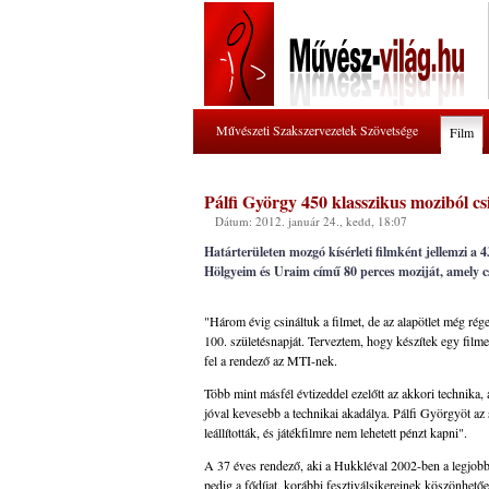
Művészeti Szakszervezetek Szövetsége
Film
Pálfi György 450 klasszikus moziból csi
Dátum: 2012. január 24., kedd, 18:07
Határterületen mozgó kísérleti filmként jellemzi a
Hölgyeim és Uraim című 80 perces moziját, amely csa
"Három évig csináltuk a filmet, de az alapötlet még r
100. születésnapját. Terveztem, hogy készítek egy filme
fel a rendező az MTI-nek.
Több mint másfél évtizeddel ezelőtt az akkori technika,
jóval kevesebb a technikai akadálya. Pálfi Györgyöt az 
leállították, és játékfilmre nem lehetett pénzt kapni".
A 37 éves rendező, aki a Hukkléval 2002-ben a legjobb
pedig a fődíjat, korábbi fesztiválsikereinek köszön