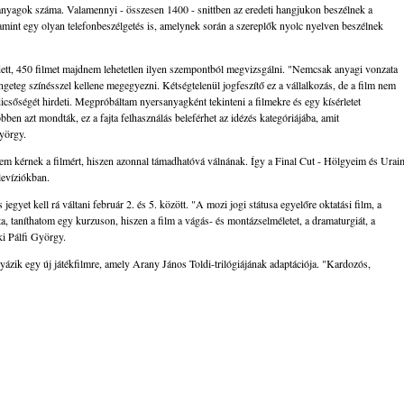
lt anyagok száma. Valamennyi - összesen 1400 - snittben az eredeti hangjukon beszélnek a
lamint egy olyan telefonbeszélgetés is, amelynek során a szereplők nyolc nyelven beszélnek
ett, 450 filmet majdnem lehetetlen ilyen szempontból megvizsgálni. "Nemcsak anyagi vonzata
ngeteg színésszel kellene megegyezni. Kétségtelenül jogfeszítő ez a vállalkozás, de a film nem
icsőségét hirdeti. Megpróbáltam nyersanyagként tekinteni a filmekre és egy kísérletet
ben azt mondták, ez a fajta felhasználás beleférhet az idézés kategóriájába, amit
György.
sem kérnek a filmért, hiszen azonnal támadhatóvá válnának. Így a Final Cut - Hölgyeim és Urai
levíziókban.
 jegyet kell rá váltani február 2. és 5. között. "A mozi jogi státusa egyelőre oktatási film, a
 taníthatom egy kurzuson, hiszen a film a vágás- és montázselméletet, a dramaturgiát, a
 ki Pálfi György.
zik egy új játékfilmre, amely Arany János Toldi-trilógiájának adaptációja. "Kardozós,