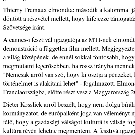
Thierry Fremaux elmondta: második alkalommal já
döntött a részvétel mellett, hogy kifejezze támoga
Szövetsége iránt.
A cannes-i fesztivál igazgatója az MTI-nek elmondt
demonstráció a független film mellett. Megjegyezte:
a világ középének, de ennél sokkal fontosabb, hog
megmutatni legerősebben, ha rossz irányba mennek
"Nemcsak arról van szó, hogy ki osztja a pénzeket,
történelmet is alakítani lehet" - fogalmazott. Elmo
Franciaországba, előtte részt vesz a Magyarország 
Dieter Kosslick arról beszélt, hogy nem dolga bírál
kormányzatot, de európaiként joga van véleményt ny
félő, hogy a gazdasági válságot kulturális válság fo
kultúra révén lehetne megmenteni. A fesztiváligazg