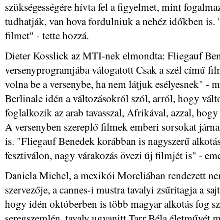
szükségességére hívta fel a figyelmet, mint fogalma
tudhatják, van hova fordulniuk a nehéz időkben i
filmet" - tette hozzá.
Dieter Kosslick az MTI-nek elmondta: Fliegauf Be
versenyprogramjába válogatott Csak a szél című fil
volna be a versenybe, ha nem látjuk esélyesnek" - 
Berlinale idén a változásokról szól, arról, hogy vál
foglalkozik az arab tavasszal, Afrikával, azzal, ho
A versenyben szereplő filmek emberi sorsokat járnak
is. "Fliegauf Benedek korábban is nagyszerű alkotá
fesztiválon, nagy várakozás övezi új filmjét is" - eme
Daniela Michel, a mexikói Moreliában rendezett nem
szervezője, a cannes-i mustra tavalyi zsűritagja a sa
hogy idén októberben is több magyar alkotás fog sz
seregszemlén, tavaly ugyanitt Tarr Béla életművét m