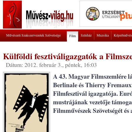
Művészeti Szakszervezetek Szövetsége
Színház
Muzsika
Képzőművés
Film
Külföldi fesztiváligazgatók a Films
Dátum: 2012. február 3., péntek, 16:03
A 43. Magyar Filmszemlére lát
Berlinale és Thierry Fremaux
Filmfesztivál igazgatója. Eur
mustrájának vezetője támogat
Filmművészek Szövetségét és 