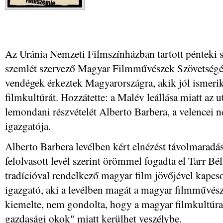
Az Uránia Nemzeti Filmszínházban tartott pénteki sa
szemlét szervező Magyar Filmművészek Szövetségé
vendégek érkeztek Magyarországra, akik jól ismerik
filmkultúrát. Hozzátette: a Malév leállása miatt az u
lemondani részvételét Alberto Barbera, a velencei n
igazgatója.
Alberto Barbera levélben kért elnézést távolmaradás
felolvasott levél szerint örömmel fogadta el Tarr Bé
tradícióval rendelkező magyar film jövőjével kapc
igazgató, aki a levélben magát a magyar filmművész
kiemelte, nem gondolta, hogy a magyar filmkultúra 
gazdasági okok" miatt kerülhet veszélybe.