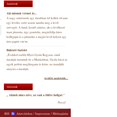
Anekdoták
Aki másnak vermet ás...
A nagy színésznek egy darabban fel kellett olvasni
egy levelet, ezért sosem tanulta meg a levél
szövegét. A fiatal, kezdő színész, aki a levélhozó
inast játszotta, úgy gondolta, megtréfálja híres
kollégáját és a jelenetbe a megírt levél helyett egy
üres papírt vitt be.
Buktató tisztelet
„Évekkel ezelőtt Illyés Gyula Kegyenc című
darabját mutattuk be a Madáchban. Gyula bácsi az
egyik próbát meglátogatta és kérte: ne tiszteljük
annyira a darabját.
további anekdoták...
Aforizmák
„ Akinek nincs szíve, az csak a fülére hallgat."
Pascal
RSS
Adatvédelem
/
Impresszum
/
Médiaajánlat