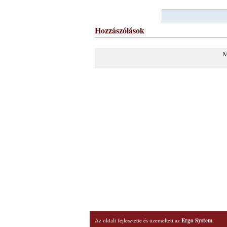
Hozzászólások
M
Az oldalt fejlesztette és üzemelteti az
Ergo System