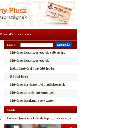
Kitekintő
Kulturmix
Keresés:
KERESÉS
Művészeti Szakszervezetek Szövetsége
Művészeti Szakszervezetek
Előadóművészi Jogvédő Iroda
Rátkai Klub
Művészeti intézmények, vállalkozások
Művészetoktatási intézmények
Művészeti szakmai szervezetek
r
,
Galéria
Indiana Jones és a kristálykoponya királysága
s
,