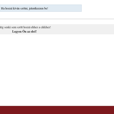
Ha hozzá kíván szólni, jelentkezzen be!
ég senki sem szólt hozzá ehhez a cikkhez!
Legyen Ön az első!