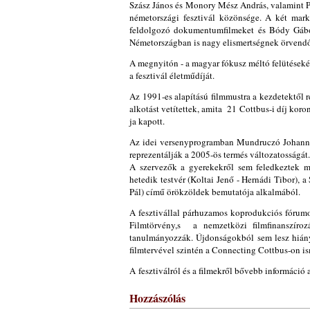
Szász János és Monory Mész András, valamint Pá
németországi fesztivál közönsége. A két marká
feldolgozó dokumentumfilmeket és Bódy Gábor
Németországban is nagy elismertségnek örvendő
A megnyitón - a magyar fókusz méltó felütéseként
a fesztivál életműdíját.
Az 1991-es alapítású filmmustra a kezdetektől r
alkotást vetítettek, amita 21 Cottbus-i díj kor
ja kapott.
Az idei versenyprogramban Mundruczó Johanná
reprezentálják a 2005-ös termés változatosságát
A szervezők a gyerekekről sem feledkeztek m
hetedik testvér (Koltai Jenő - Hernádi Tibor), 
Pál) című örökzöldek bemutatója alkalmából.
A fesztivállal párhuzamos koprodukciós fórumo
Filmtörvény,s a nemzetközi filmfinanszíro
tanulmányozzák. Újdonságokból sem lesz hiány
filmtervével szintén a Connecting Cottbus-on 
A fesztiválról és a filmekről bővebb információ 
Hozzászólás