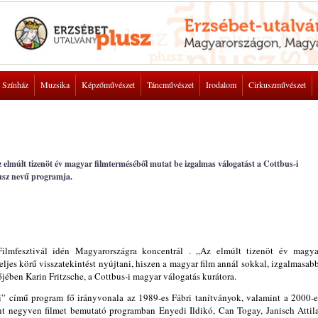
Színház
Muzsika
Képzőművészet
Táncművészet
Irodalom
Cirkuszművészet
elmúlt tizenöt év magyar filmterméséből mutat be izgalmas válogatást a Cottbus-i
kusz nevű programja.
lmfesztivál idén Magyarországra koncentrál . „Az elmúlt tizenöt év magya
ljes körű visszatekintést nyújtani, hiszen a magyar film annál sokkal, izgalmasabb
jében Karin Fritzsche, a Cottbus-i magyar válogatás kurátora.
 című program fő irányvonala az 1989-es Fábri tanítványok, valamint a 2000-e
nt negyven filmet bemutató programban Enyedi Ildikó, Can Togay, Janisch Attila