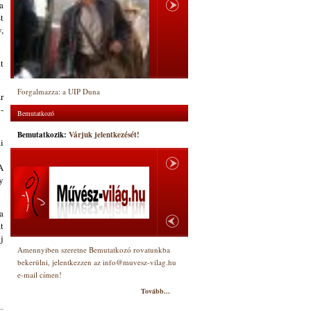
a
t
,
t
Forgalmazza: a UIP Duna
r
-
Bemutatkozó
Bemutatkozik:
Várjuk jelentkezését!
i
A
y
a
t
j
Amennyiben szeretne Bemutatkozó rovatunkba
bekerülni, jelentkezzen az info@muvesz-vilag.hu
e-mail címen!
Tovább...