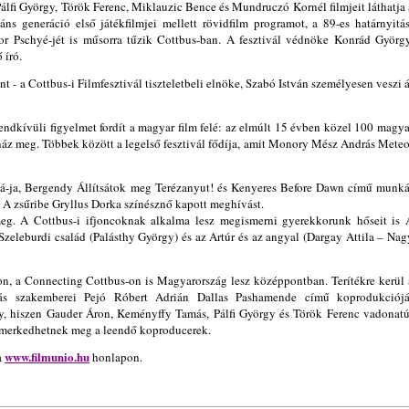
lfi György, Török Ferenc, Miklauzic Bence és Mundruczó Kornél filmjeit láthatja 
ns generáció első játékfilmjei mellett rövidfilm programot, a 89-es határnyitás
 Pschyé-jét is műsorra tűzik Cottbus-ban. A fesztivál védnöke Konrád György
 író.
 - a Cottbus-i Filmfesztivál tiszteletbeli elnöke, Szabó István személyesen veszi á
endkívüli figyelmet fordít a magyar film felé: az elmúlt 15 évben közel 100 magya
onáz meg. Többek között a legelső fesztivál fődíja, amit Monory Mész András Meteo
-ja, Bergendy Állítsátok meg Terézanyut! és Kenyeres Before Dawn című munká
. A zsűribe Gryllus Dorka színésznő kapott meghívást.
eg. A Cottbus-i ifjoncoknak alkalma lesz megismerni gyerekkorunk hőseit is 
a Szeleburdi család (Palásthy György) és az Artúr és az angyal (Dargay Attila – Nag
n, a Connecting Cottbus-on is Magyarország lesz középpontban. Terítékre kerül 
zás szakemberei Pejó Róbert Adrián Dallas Pashamende című koprodukciójá
, hiszen Gauder Áron, Keményffy Tamás, Pálfi György és Török Ferenc vadonatú
ismerkedhetnek meg a leendő koproducerek.
www.filmunio.hu
a
honlapon.