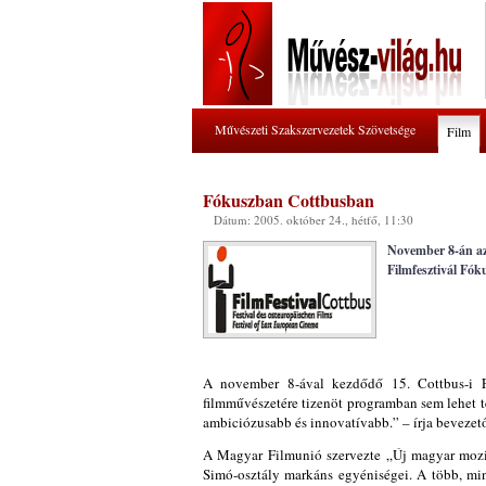
Művészeti Szakszervezetek Szövetsége
Film
Fókuszban Cottbusban
Dátum: 2005. október 24., hétfő, 11:30
November 8-án az 
Filmfesztivál Fó
A november 8-ával kezdődő 15. Cottbus-i Fi
filmművészetére tizenöt programban sem lehet te
ambiciózusabb és innovatívabb.” – írja bevezető
A Magyar Filmunió szervezte „Új magyar mozi”
Simó-osztály markáns egyéniségei. A több, mi