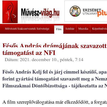
Művészeti Szakszervezetek Szövetsége
Színház
Muzsika
Képzőművés
Film
Fésős András drámájának szavazott
támogatást az NFI
Dátum: 2021. december 10., péntek, 7:14
Fésős András Kelj fel és járj címmel készülő, ap
forint gyártási támogatást szavazott meg a Nemz
Filmszakmai Döntőbizottsága - tájékoztatta az 
A film szereplőválogatása már elkezdődött, a forgatá