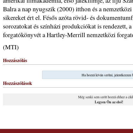
amerikai filmakadémia, első játékfilmje, az ifjú Sz
Balra a nap nyugszik (2000) itthon és a nemzetközi 
sikereket ért el. Fésős azóta rövid- és dokumentumf
sorozatokat és színházi produkciókat is rendezett, a 
forgatókönyvét a Hartley-Merrill nemzetközi forgató
(MTI)
Hozzászólás
Ha hozzá kíván szólni, jelentkezzen 
Hozzászólások
Még senki sem szólt hozzá ehhez a cik
Legyen Ön az első!