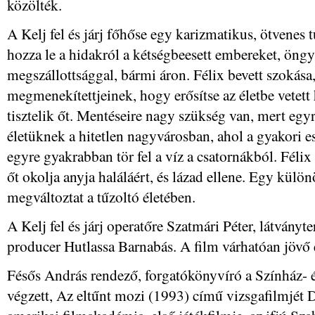
közölték.
A Kelj fel és járj főhőse egy karizmatikus, ötvenes t
hozza le a hidakról a kétségbeesett embereket, öngyi
megszállottsággal, bármi áron. Félix bevett szokása
megmenekítettjeinek, hogy erősítse az életbe vetett
tisztelik őt. Mentéseire nagy szükség van, mert egy
életüknek a hitetlen nagyvárosban, ahol a gyakori e
egyre gyakrabban tör fel a víz a csatornákból. Félix 
őt okolja anyja haláláért, és lázad ellene. Egy kül
megváltoztat a tűzoltó életében.
A Kelj fel és járj operatőre Szatmári Péter, látványt
producer Hutlassa Barnabás. A film várhatóan jövő
Fésős András rendező, forgatókönyvíró a Színház-
végzett, Az eltűnt mozi (1993) című vizsgafilmjét Di