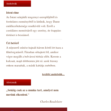
Anekdoták
Isteni elme
Az Isteni színjáték tengernyi szereplőjéből és
fordulatos eseményéből is kitűnik, hogy Dante
emlékezőtehetsége rendkívüli volt. Erről a
csodálatos memóriáról egy szerény, de frappáns
történet is beszámol.
Úri betörő
A népszerű színész hajnali három körül ért haza a
filmforgatásról. Fáradtan sóhajtott föl, amikor
végre megállt a belvárosi bérház előtt. Kereste a
kulcsait, majd döbbenten jött rá: azok bizony
otthon maradtak, a másik kabátja zsebében.
további anekdoták...
Aforizmák
„Sokáig csak az a munka tart, amelyet nem
merünk elkezdeni."
Charles Baudelaire