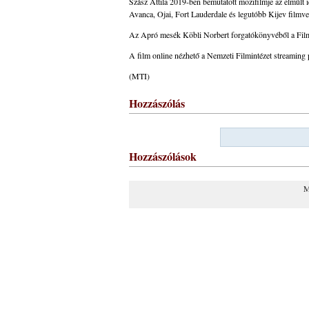
Szász Attila 2019-ben bemutatott mozifilmje az elmúlt 
Avanca, Ojai, Fort Lauderdale és legutóbb Kijev filmver
Az Apró mesék Köbli Norbert forgatókönyvéből a Film 
A film online nézhető a Nemzeti Filmintézet streaming
(MTI)
Hozzászólás
Hozzászólások
M