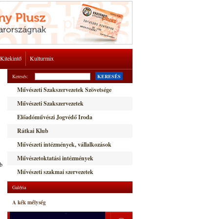
Kitekintő
Kulturmix
Keresés:
KERESÉS
Művészeti Szakszervezetek Szövetsége
Művészeti Szakszervezetek
Előadóművészi Jogvédő Iroda
Rátkai Klub
Művészeti intézmények, vállalkozások
Művészetoktatási intézmények
bb
Művészeti szakmai szervezetek
Galéria
A kék mélység