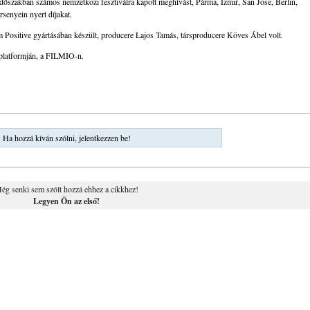
időszakban számos nemzetközi fesztiválra kapott meghívást, Párma, Izmir, San Jose, Berlin,
senyein nyert díjakat.
Positive gyártásában készült, producere Lajos Tamás, társproducere Köves Ábel volt.
 platformján, a FILMIO-n.
Ha hozzá kíván szólni, jelentkezzen be!
ég senki sem szólt hozzá ehhez a cikkhez!
Legyen Ön az első!