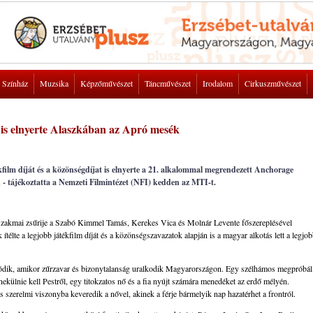
Színház
Muzsika
Képzőművészet
Táncművészet
Irodalom
Cirkuszművészet
t is elnyerte Alaszkában az Apró mesék
kfilm díját és a közönségdíjat is elnyerte a 21. alkalommal megrendezett Anchorage
 - tájékoztatta a Nemzeti Filmintézet (NFI) kedden az MTI-t.
 szakmai zsűrije a Szabó Kimmel Tamás, Kerekes Vica és Molnár Levente főszereplésével
lte a legjobb játékfilm díját és a közönségszavazatok alapján is a magyar alkotás lett a legjo
zódik, amikor zűrzavar és bizonytalanság uralkodik Magyarországon. Egy szélhámos megpróbál
ekülnie kell Pestről, egy titokzatos nő és a fia nyújt számára menedéket az erdő mélyén.
zerelmi viszonyba keveredik a nővel, akinek a férje bármelyik nap hazatérhet a frontról.