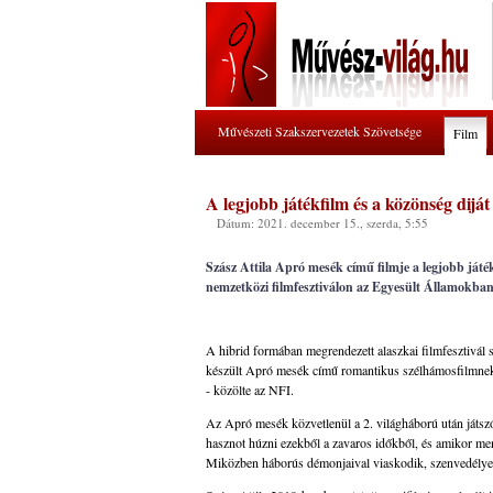
Művészeti Szakszervezetek Szövetsége
Film
A legjobb játékfilm és a közönség dijá
Dátum: 2021. december 15., szerda, 5:55
Szász Attila Apró mesék című filmje a legjobb játé
nemzetközi filmfesztiválon az Egyesült Államokban
A hibrid formában megrendezett alaszkai filmfesztivál
készült Apró mesék című romantikus szélhámosfilmnek íté
- közölte az NFI.
Az Apró mesék közvetlenül a 2. világháború után játs
hasznot húzni ezekből a zavaros időkből, és amikor men
Miközben háborús démonjaival viaskodik, szenvedélyes s