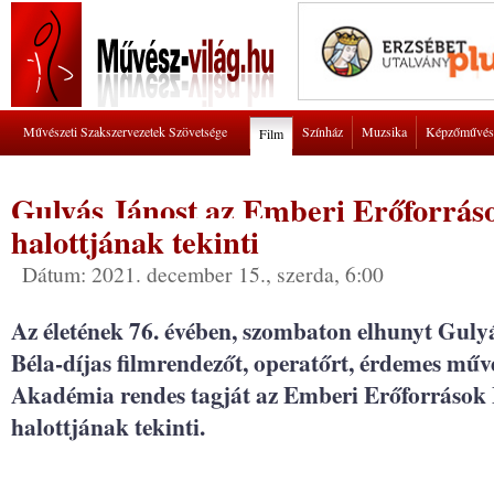
Művészeti Szakszervezetek Szövetsége
Színház
Muzsika
Képzőművés
Film
Gulyás Jánost az Emberi Erőforrás
halottjának tekinti
Dátum: 2021. december 15., szerda, 6:00
Az életének 76. évében, szombaton elhunyt Guly
Béla-díjas filmrendezőt, operatőrt, érdemes műv
Akadémia rendes tagját az Emberi Erőforrások 
halottjának tekinti.