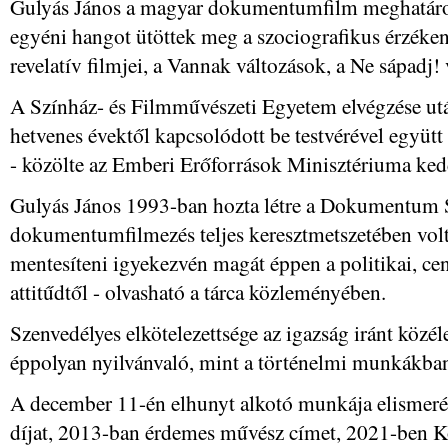
Gulyás János a magyar dokumentumfilm meghatároz
egyéni hangot ütöttek meg a szociografikus érzékeny
revelatív filmjei, a Vannak változások, a Ne sápadj!
A Színház- és Filmművészeti Egyetem elvégzése utá
hetvenes évektől kapcsolódott be testvérével együt
- közölte az Emberi Erőforrások Minisztériuma ked
Gulyás János 1993-ban hozta létre a Dokumentum 
dokumentumfilmezés teljes keresztmetszetében vol
mentesíteni igyekezvén magát éppen a politikai, ce
attitűdtől - olvasható a tárca közleményében.
Szenvedélyes elkötelezettsége az igazság iránt közéle
éppolyan nyilvánvaló, mint a történelmi munkákba
A december 11-én elhunyt alkotó munkája elismeré
díjat, 2013-ban érdemes művész címet, 2021-ben Ko