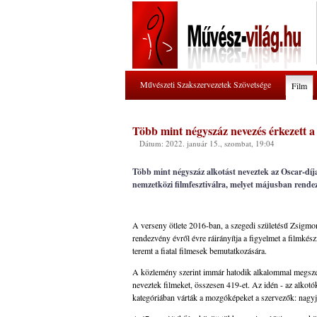
Művészeti Szakszervezetek Szövetsége
Film
Több mint négyszáz nevezés érkezett 
Dátum: 2022. január 15., szombat, 19:04
Több mint négyszáz alkotást neveztek az Oscar-díj
nemzetközi filmfesztiválra, melyet májusban rende
A verseny ötlete 2016-ban, a szegedi születésű Zsigmon
rendezvény évről évre ráirányítja a figyelmet a filmkész
teremt a fiatal filmesek bemutatkozására.
A közlemény szerint immár hatodik alkalommal megszerve
neveztek filmeket, összesen 419-et. Az idén - az alkotó
kategóriában várták a mozgóképeket a szervezők: nagyjá