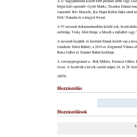
A 47 nagyjátékfilm között több premier előtti vagy a k
bőgni kell (operatőr: Győri Márk), Tiszeker Dániel ren
(operatőr: Rév Marcell), Kis Hajni Külön falka című mun
DAU.Natasha és a lengyel Sweat.
A 97 nevezett dokumentumfilm között sok, fesztiválokat 
eufóriája, Visky Ábel filmje, a Mesék a zárkából vagy 
A nevezett kisjáték- és kísérleti filmek között van a ta
(rendezte: Erkel Bálint), a 2019-es Zsigmond Vilmos-
Reisz Gábor és Szimler Bálint kisfilmje.
A versenyprogramot a - Buk Miklós, Ferenczi Gábor, Lov
össze. A fesztivált a tervek szerint május 24. és 28. k
(MTI)
Hozzászólás
Hozzászólások
M