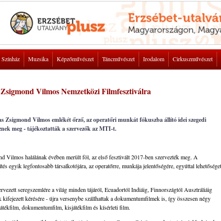
Színház
Muzsika
Képzőművészet
Táncművészet
Irodalom
Cirkuszművészet
a Zsigmond Vilmos Nemzetközi Filmfesztiválra
as Zsigmond Vilmos emlékét őrző, az operatőri munkát fókuszba állító idei szegedi
znek meg - tájékoztatták a szervezők az MTI-t.
d Vilmos halálának évében merült föl, az első fesztivált 2017-ben szervezték meg. A
ítés egyik legfontosabb társalkotójára, az operatőrre, munkája jelentőségére, egyúttal lehetősége
zett seregszemlére a világ minden tájáról, Ecuadortól Indiáig, Finnországtól Ausztráliáig
k kifejezett kérésére - újra versenybe szállhattak a dokumentumfilmek is, így összesen négy
tékfilm, dokumentumfilm, kisjátékfilm és kísérleti film.