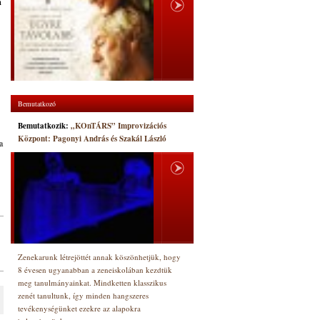
n
Bemutatkozó
Bemutatkozik:
„KOnTÁRS” Improvizációs
Központ: Pagonyi András és Szakál László
a
Zenekarunk létrejöttét annak köszönhetjük, hogy
8 évesen ugyanabban a zeneiskolában kezdtük
meg tanulmányainkat. Mindketten klasszikus
zenét tanultunk, így minden hangszeres
tevékenységünket ezekre az alapokra