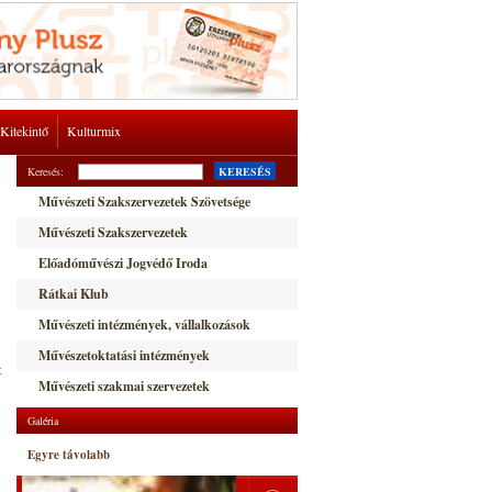
Kitekintő
Kulturmix
Keresés:
KERESÉS
Művészeti Szakszervezetek Szövetsége
Művészeti Szakszervezetek
Előadóművészi Jogvédő Iroda
Rátkai Klub
Művészeti intézmények, vállalkozások
Művészetoktatási intézmények
t
Művészeti szakmai szervezetek
Galéria
Egyre távolabb