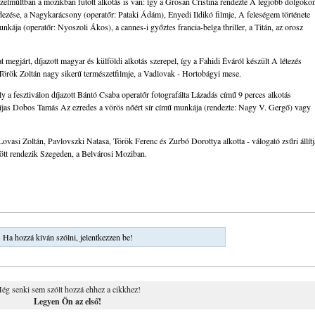
özelmúltban a mozikban futott alkotás is van: így a Grosan Cristina rendezte A legjobb dolgoko
dezése, a Nagykarácsony (operatőr: Pataki Ádám), Enyedi Ildikó filmje, A feleségem története
kája (operatőr: Nyoszoli Ákos), a cannes-i győztes francia-belga thriller, a Titán, az orosz
megjárt, díjazott magyar és külföldi alkotás szerepel, így a Fahidi Éváról készült A létezés
Török Zoltán nagy sikerű természetfilmje, a Vadlovak - Hortobágyi mese.
valy a fesztiválon díjazott Bántó Csaba operatőr fotografálta Lázadás című 9 perces alkotás
díjas Dobos Tamás Az ezredes a vörös nőért sír című munkája (rendezte: Nagy V. Gergő) vagy
asi Zoltán, Pavlovszki Natasa, Török Ferenc és Zurbó Dorottya alkotta - válogató zsűri állítj
özött rendezik Szegeden, a Belvárosi Moziban.
Ha hozzá kíván szólni, jelentkezzen be!
ég senki sem szólt hozzá ehhez a cikkhez!
Legyen Ön az első!