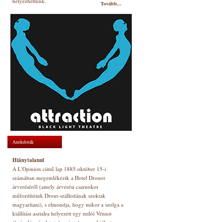
helyezhettünk.
Tovább...
Anekdoták
Hiánytalanul
A L'Opinion című lap 1885.október 15-i
számában megemlékezik a Hotel Drouot
árveréséről (amely árverési csarnokot
műfordítóink Drout-szállodának szoktak
magyarítani), s elmondja, hogy mikor a szolga a
kiállítási asztalra helyezett egy milói Vénust