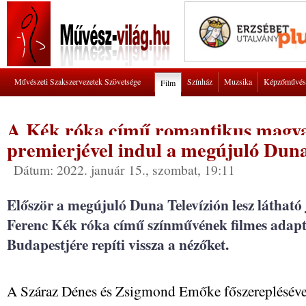
Művészeti Szakszervezetek Szövetsége
Színház
Muzsika
Képzőművés
Film
A Kék róka című romantikus magya
premierjével indul a megújuló Duna
Dátum: 2022. január 15., szombat, 19:11
Először a megújuló Duna Televízión lesz látható
Ferenc Kék róka című színművének filmes adaptá
Budapestjére repíti vissza a nézőket.
A Száraz Dénes és Zsigmond Emőke főszerepléséve