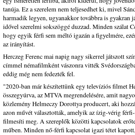
egy ismeretlen férfiba, akiről kiderül, hogy jövendőb
tanúja. Ez a szerelem nem teljesedhet ki, mivel Sánd
harmadik legyen, ugyanakkor továbbra is gyakran já
idővel szerelmi sokszöggé duzzad. Minden szálat Ce
hogy egyik férfi sem méltó igazán a figyelmére, ezé
az irányítást.
Herczeg Ferenc mai napig nagy sikerrel játszott sz
címmel némafilmként vászonra vitték Svédországba
eddig még nem fedezték fel.
"2020-ban már készítettünk egy televíziós filmet H
összegyúrva, az MTVA megrendelésére, amit nagyon 
közlemény Helmeczy Dorottya producert, aki hozzát
azon művét választották, amelyik az ízig-vérig férfi
filmesíti meg. A szereplők közötti kapcsolatok erőte
műben. Minden nő-férfi kapcsolat igazi tétet kapott