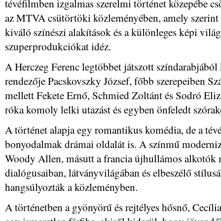
tévéfilmben izgalmas szerelmi történet közepébe c
az MTVA csütörtöki közleményében, amely szerint a
kiváló színészi alakítások és a különleges képi vil
szuperprodukciókat idéz.
A Herczeg Ferenc legtöbbet játszott színdarabjából 
rendezője Pacskovszky József, főbb szerepeiben 
mellett Fekete Ernő, Schmied Zoltánt és Sodró Eliza
róka komoly lelki utazást és egyben önfeledt szórako
A történet alapja egy romantikus komédia, de a tév
bonyodalmak drámai oldalát is. A színmű modernizá
Woody Allen, másutt a francia újhullámos alkotók m
dialógusaiban, látványvilágában és elbeszélő stílusá
hangsúlyozták a közleményben.
A történetben a gyönyörű és rejtélyes hősnő, Cecília