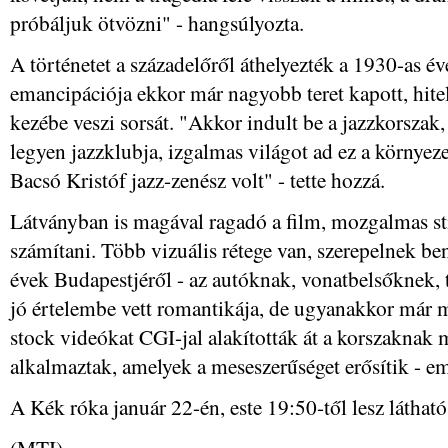
próbáljuk ötvözni" - hangsúlyozta.
A történetet a századelőről áthelyezték a 1930-as é
emancipációja ekkor már nagyobb teret kapott, hite
kezébe veszi sorsát. "Akkor indult be a jazzkorsza
legyen jazzklubja, izgalmas világot ad ez a környez
Bacsó Kristóf jazz-zenész volt" - tette hozzá.
Látványban is magával ragadó a film, mozgalmas stí
számítani. Több vizuális rétege van, szerepelnek be
évek Budapestjéről - az autóknak, vonatbelsőknek, 
jó értelembe vett romantikája, de ugyanakkor már m
stock videókat CGI-jal alakították át a korszaknak 
alkalmaztak, amelyek a meseszerűséget erősítik - e
A Kék róka január 22-én, este 19:50-től lesz láthat
(MTI)