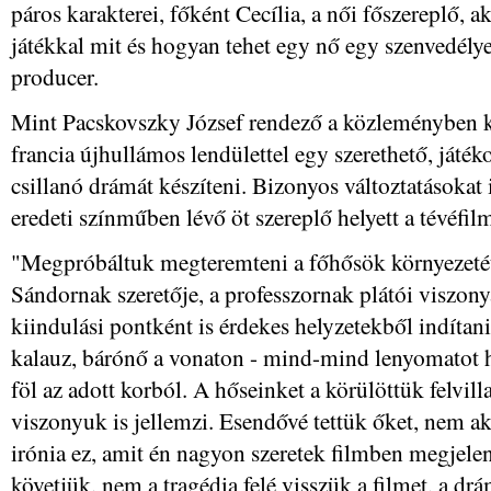
páros karakterei, főként Cecília, a női főszereplő,
játékkal mit és hogyan tehet egy nő egy szenvedélye
producer.
Mint Pacskovszky József rendező a közleményben k
francia újhullámos lendülettel egy szerethető, játék
csillanó drámát készíteni. Bizonyos változtatásokat 
eredeti színműben lévő öt szereplő helyett a tévéfil
"Megpróbáltuk megteremteni a főhősök környezetét.
Sándornak szeretője, a professzornak plátói viszony
kiindulási pontként is érdekes helyzetekből indítani a
kalauz, bárónő a vonaton - mind-mind lenyomatot h
föl az adott korból. A hőseinket a körülöttük felvil
viszonyuk is jellemzi. Esendővé tettük őket, nem aka
irónia ez, amit én nagyon szeretek filmben megjele
követjük, nem a tragédia felé visszük a filmet, a dr