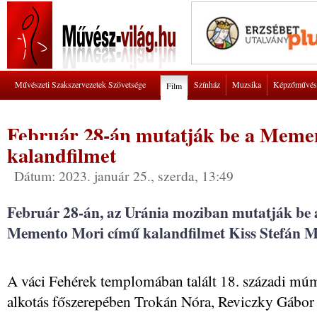
Művészeti Szakszervezetek Szövetsége
Színház
Muzsika
Képzőművés
Film
Február 28-án mutatják be a Meme
kalandfilmet
Dátum: 2023. január 25., szerda, 13:49
Február 28-án, az Uránia moziban mutatják be 
Memento Mori című kalandfilmet Kiss Stefán M
A váci Fehérek templomában talált 18. századi múm
alkotás főszerepében Trokán Nóra, Reviczky Gábor 