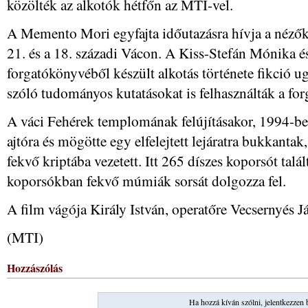
közölték az alkotók hétfőn az MTI-vel.
A Memento Mori egyfajta időutazásra hívja a nézőke
21. és a 18. századi Vácon. A Kiss-Stefán Mónika 
forgatókönyvéből készült alkotás története fikció 
szóló tudományos kutatásokat is felhasználták a f
A váci Fehérek templomának felújításakor, 1994-be
ajtóra és mögötte egy elfelejtett lejáratra bukkanta
fekvő kriptába vezetett. Itt 265 díszes koporsót ta
koporsókban fekvő múmiák sorsát dolgozza fel.
A film vágója Király István, operatőre Vecsernyés J
(MTI)
Hozzászólás
Ha hozzá kíván szólni, jelentkezzen 