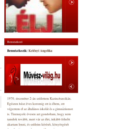
Bemutatkozó
Bemutatkozik:
Kelényi Angelika
1970. december 2-án születtem Kazincbarcikán.
Egészen húsz éves koromig ott is éltem, ott
végeztem el az általános iskolát és a gimnáziumot
is. Tizennyolc évesen azt gondoltam, hogy nem
tanulok tovább, mert vár az élet, inkább felnőtt
akartam lenni, és szüleim kérését, könyörgését