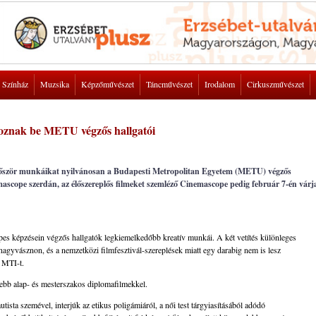
Színház
Muzsika
Képzőművészet
Táncművészet
Irodalom
Cirkuszművészet
koznak be METU végzős hallgatói
lőször munkáikat nyilvánosan a Budapesti Metropolitan Egyetem (METU) végzős
mascope szerdán, az élőszereplős filmeket szemléző Cinemascope pedig február 7-én várj
 képzésein végzős hallgatók legkiemelkedőbb kreatív munkái. A két vetítés különleges
nagyvásznon, és a nemzetközi filmfesztivál-szereplések miatt egy darabig nem is lesz
z MTI-t.
bb alap- és mesterszakos diplomafilmekkel.
utista szemével, interjúk az etikus poligámiáról, a női test tárgyiasításából adódó