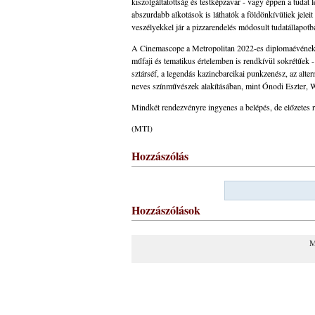
kiszolgáltatottság és testképzavar - vagy éppen a tudat
abszurdabb alkotások is láthatók a földönkívüliek jeleit
veszélyekkel jár a pizzarendelés módosult tudatállapotb
A Cinemascope a Metropolitan 2022-es diplomaévének 
műfaji és tematikus értelemben is rendkívül sokrétűek -
sztárséf, a legendás kazincbarcikai punkzenész, az alter
neves színművészek alakításában, mint Ónodi Eszter, 
Mindkét rendezvényre ingyenes a belépés, de előzetes r
(MTI)
Hozzászólás
Hozzászólások
M