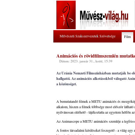
Művészeti Szakszervezetek Szövetsége
Film
Animációs és rövidfilmszemlén mutat
Dátum: 2023. január 31., kedd, 15:39
Az Uránia Nemzeti Filmszínházban mutatják be e
hallgatói. Az animációs alkotásokból válogató Ani
a közönséget.
A bemutatandó filmek a METU animációs és mozgóképes
alkalom, hiszen a filmek többsége most először látható 
nyilvánosan elérhető - tájékoztatta az egyetem hétfőn a
Az Animascope a METU animációs szemléje a legfrisse
A fontos társadalmi kérdéseket feszegető - a világ egy a