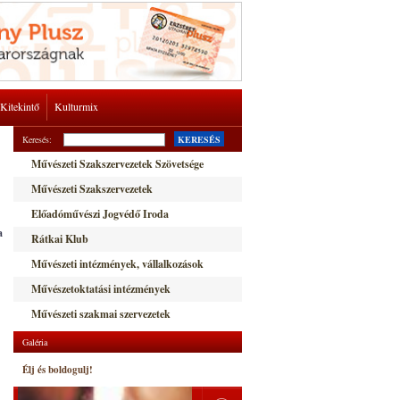
Kitekintő
Kulturmix
Keresés:
KERESÉS
Művészeti Szakszervezetek Szövetsége
Művészeti Szakszervezetek
Előadóművészi Jogvédő Iroda
a
Rátkai Klub
Művészeti intézmények, vállalkozások
Művészetoktatási intézmények
Művészeti szakmai szervezetek
Galéria
Élj és boldogulj!