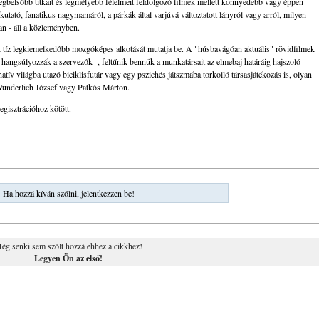
 legbelsőbb titkait és legmélyebb félelmeit feldolgozó filmek mellett könnyedebb vagy éppen
 kutató, fanatikus nagymamáról, a párkák által varjúvá változtatott lányról vagy arról, milyen
an - áll a közleményben.
tíz legkiemelkedőbb mozgóképes alkotását mutatja be. A "húsbavágóan aktuális" rövidfilmek
 hangsúlyozzák a szervezők -, feltűnik bennük a munkatársait az elmebaj határáig hajszoló
natív világba utazó biciklisfutár vagy egy pszichés játszmába torkolló társasjátékozás is, olyan
Wunderlich József vagy Patkós Márton.
egisztrációhoz kötött.
Ha hozzá kíván szólni, jelentkezzen be!
ég senki sem szólt hozzá ehhez a cikkhez!
Legyen Ön az első!