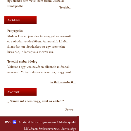
figyelembe sem véve, nem ültem vissza az
iskolapadba.
Tovább...
Anekdoták
Fenyegetés
Molnár Ferenc jókedvű társasággal vacsorázott
egy óbudai vendéglőben. Az asztalok között
állandóan ott lábatlankodott egy szemtelen
kiscsirke, le-lecsapva a morzsákra.
Tévedni emberi dolog
Voltaire-t egy vita hevében ellenfele idiótának
nevezete. Voltaire derűsen nézett rá, és így szólt:
további anekdoták...
Aforizmák
„ Semmi más nem vagy, mint az életed."
Sartre
RSS
Adatvédelem
/
Impresszum
/
Médiaajánlat
Művészeti Szakszervezetek Szövetsége