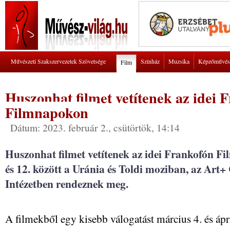
Művészeti Szakszervezetek Szövetsége
Színház
Muzsika
Képzőművés
Film
Huszonhat filmet vetítenek az idei 
Filmnapokon
Dátum: 2023. február 2., csütörtök, 14:14
Huszonhat filmet vetítenek az idei Frankofón F
és 12. között a Uránia és Toldi moziban, az Art
Intézetben rendeznek meg.
A filmekből egy kisebb válogatást március 4. és ápri