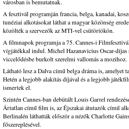
városban is bemutatnak.
A fesztivál programján francia, belga, kanadai, kos
tunéziai alkotásokat láthat a magyar közönség eredet
közölték a szervezők az MTI-vel csütörtökön.
A filmnapok programja a 75. Cannes-i Filmfesztivál
vígjátékkal indul. Michel Hazanavicius Oscar-díjas
viccelődésbe burkolt szerelmi vallomás a mozihoz.
Látható lesz a Dalva című belga dráma is, amelyet 
Hetén a legjobb alakítás díjával és a legjobb játékfi
ismertek el.
Szintén Cannes-ban debütált Louis Garrel rendezésé
Ártatlan című film is, az Éjszakai átutazók című al
Berlinalén láthatták először a nézők Charlotte Ga
főszereplésével.