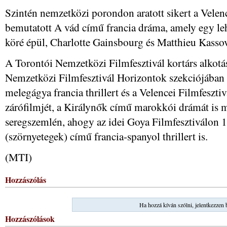
Szintén nemzetközi porondon aratott sikert a Vele
bemutatott A vád című francia dráma, amely egy leh
köré épül, Charlotte Gainsbourg és Matthieu Kassov
A Torontói Nemzetközi Filmfesztivál kortárs alkotá
Nemzetközi Filmfesztivál Horizontok szekciójában 
melegágya francia thrillert és a Velencei Filmfeszt
zárófilmjét, a Királynők című marokkói drámát is m
seregszemlén, ahogy az idei Goya Filmfesztiválon 1
(szörnyetegek) című francia-spanyol thrillert is.
(MTI)
Hozzászólás
Ha hozzá kíván szólni, jelentkezzen 
Hozzászólások