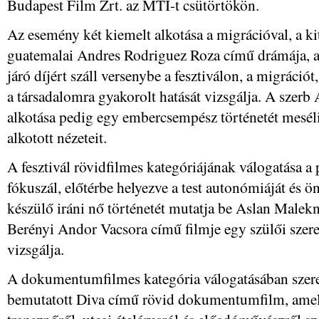
Budapest Film Zrt. az MTI-t csütörtökön.
Az esemény két kiemelt alkotása a migrációval, a kit
guatemalai Andres Rodriguez Roza című drámája, a
járó díjért száll versenybe a fesztiválon, a migráci
a társadalomra gyakorolt hatását vizsgálja. A sze
alkotása pedig egy embercsempész történetét meséli 
alkotott nézeteit.
A fesztivál rövidfilmes kategóriájának válogatása a
fókuszál, előtérbe helyezve a test autonómiáját és 
készülő iráni nő történetét mutatja be Aslan Malek
Berényi Andor Vacsora című filmje egy szülői szere
vizsgálja.
A dokumentumfilmes kategória válogatásában szerep
bemutatott Diva című rövid dokumentumfilm, amel