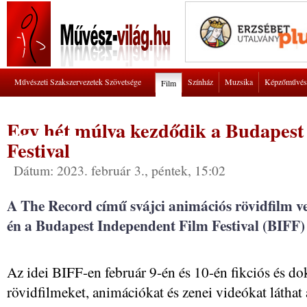
Művészeti Szakszervezetek Szövetsége
Színház
Muzsika
Képzőművés
Film
Egy hét múlva kezdődik a Budapest
Festival
Dátum: 2023. február 3., péntek, 15:02
A The Record című svájci animációs rövidfilm ve
én a Budapest Independent Film Festival (BIFF
Az idei BIFF-en február 9-én és 10-én fikciós és 
rövidfilmeket, animációkat és zenei videókat láthat 