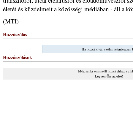
transznőről, utcai ételárusról és előadóművészről s
életét és küzdelmeit a közösségi médiában - áll a 
(MTI)
Hozzászólás
Ha hozzá kíván szólni, jelentkezzen 
Hozzászólások
Még senki sem szólt hozzá ehhez a cik
Legyen Ön az első!