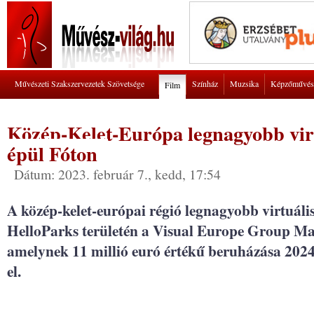
Művészeti Szakszervezetek Szövetsége
Színház
Muzsika
Képzőművés
Film
Közép-Kelet-Európa legnagyobb virt
épül Fóton
Dátum: 2023. február 7., kedd, 17:54
A közép-kelet-európai régió legnagyobb virtuális f
HelloParks területén a Visual Europe Group Ma
amelynek 11 millió euró értékű beruházása 2024
el.