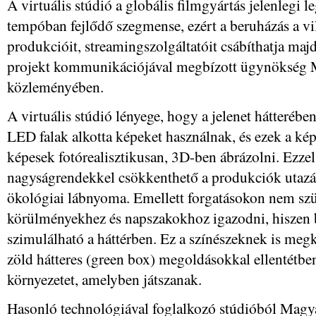
A virtuális stúdió a globális filmgyártás jelenleg
tempóban fejlődő szegmense, ezért a beruházás a v
produkcióit, streamingszolgáltatóit csábíthatja maj
projekt kommunikációjával megbízott ügynökség 
közleményében.
A virtuális stúdió lényege, hogy a jelenet hátterébe
LED falak alkotta képeket használnak, és ezek a ké
képesek fotórealisztikusan, 3D-ben ábrázolni. Ezze
nagyságrendekkel csökkenthető a produkciók utazási 
ökológiai lábnyoma. Emellett forgatásokon nem szü
körülményekhez és napszakokhoz igazodni, hiszen b
szimulálható a háttérben. Ez a színészeknek is megk
zöld hátteres (green box) megoldásokkal ellentétben 
környezetet, amelyben játszanak.
Hasonló technológiával foglalkozó stúdióból Mag