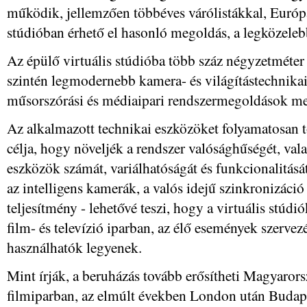
működik, jellemzően többéves várólistákkal, Európ
stúdióban érhető el hasonló megoldás, a legközele
Az épülő virtuális stúdióba több száz négyzetméter 
szintén legmodernebb kamera- és világítástechnikai 
műsorszórási és médiaipari rendszermegoldások mel
Az alkalmazott technikai eszközöket folyamatosan tök
célja, hogy növeljék a rendszer valósághűségét, vala
eszközök számát, variálhatóságát és funkcionalitásá
az intelligens kamerák, a valós idejű szinkronizáció
teljesítmény - lehetővé teszi, hogy a virtuális stúdi
film- és televízió iparban, az élő események szervez
használhatók legyenek.
Mint írják, a beruházás tovább erősítheti Magyarors
filmiparban, az elmúlt években London után Budap