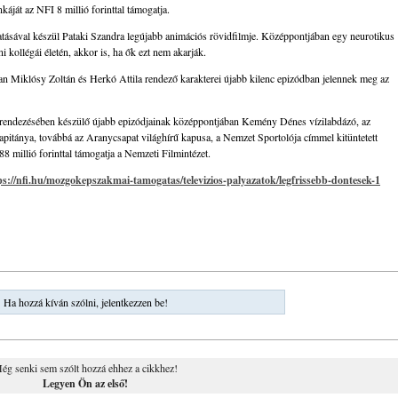
áját az NFI 8 millió forinttal támogatja.
atásával készül Pataki Szandra legújabb animációs rövidfilmje. Középpontjában egy neurotikus
ni kollégái életén, akkor is, ha ők ezt nem akarják.
n Miklósy Zoltán és Herkó Attila rendező karakterei újabb kilenc epizódban jelennek meg az
rendezésében készülő újabb epizódjainak középpontjában Kemény Dénes vízilabdázó, az
apitánya, továbbá az Aranycsapat világhírű kapusa, a Nemzet Sportolója címmel kitüntetett
8 millió forinttal támogatja a Nemzeti Filmintézet.
ps://nfi.hu/mozgokepszakmai-tamogatas/televizios-palyazatok/legfrissebb-dontesek-1
Ha hozzá kíván szólni, jelentkezzen be!
ég senki sem szólt hozzá ehhez a cikkhez!
Legyen Ön az első!