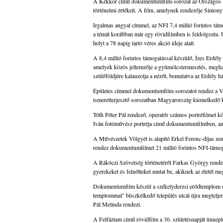
A Kékkör című dokumentumfilm-sorozat az Országos Kék
történelmi értékeit. A film, amelynek rendezője Simony
Irgalmas angyal címmel, az NFI 7,4 millió forintos t
a témát korábban már egy rövidfilmben is feldolgozta. 
helyt a 78 napig tartó véres akció ideje alatt.
A 8,4 millió forintos támogatással készülő, Ízes Erd
amelyek közös jellemzője a gyümölcstermesztés, meghat
szülőföldjére kalauzolja a nézőt, bemutatva az Erdély 
Épületes címmel dokumentumfilm-sorozatot rendez a Vis
ismeretterjesztő sorozatban Magyarország kiemelkedő k
Tóth Péter Pál rendező, operatőr számos portréfilmet k
Iván fotóművész portréja című dokumentumfilmben, amel
A Művészetek Völgyét is alapító Erkel Ferenc-díjas z
rendez dokumentumfilmet 21 millió forintos NFI-támog
A Rákóczi Szövetség történetéről Farkas György rende
gyerekeket és felnőtteket mutat be, akiknek az életét me
Dokumentumfilm készül a székelyderzsi erődtemplom uni
templommal" büszkélkedő település utcái újra megteljene
Pál Melinda rendezi.
A Felfáztam című rövidfilm a 30. születésnapját ünneplő