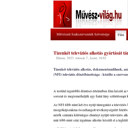
Művészeti Szakszervezetek Szövetsége
Film
Tizenkét televíziós alkotás gyártását 
Dátum: 2023. február 7., kedd, 18:02
Tizenkét televíziós alkotás, dokumentumfilmek, an
(NFI) televíziós döntőbizottsága - közölte a szerve
A testület legutóbbi döntései értelmében film készül a
sorozat és megismerhetjük egy fiatal lány születésnapi 
Az NFI több mint két éve nyújt támogatást a televíziós 
mozgóképszakma összehangolt tevékenységéért felelős sze
nézők számára különleges élményt nyújtó televíziós al
már több mint száz izgalmas alkotás készült el a legk