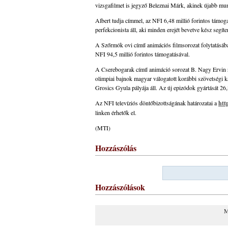
vizsgafilmet is jegyző Beleznai Márk, akinek újabb munk
Albert tudja címmel, az NFI 6,48 millió forintos támog
perfekcionista áll, aki minden erejét bevetve kész segíte
A Szőrmók ovi című animációs filmsorozat folytatásába
NFI 94,5 millió forintos támogatásával.
A Cserebogarak című animáció sorozat B. Nagy Ervin 
olimpiai bajnok magyar válogatott korábbi szövetségi k
Grosics Gyula pályája áll. Az új epizódok gyártását 26,8
Az NFI televíziós döntőbizottságának határozatai a
htt
linken érhetők el.
(MTI)
Hozzászólás
Hozzászólások
M