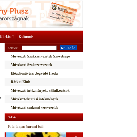
Kitekintő
Kulturmix
Keresés:
KERESÉS
Művészeti Szakszervezetek Szövetsége
Művészeti Szakszervezetek
Előadóművészi Jogvédő Iroda
Rátkai Klub
Művészeti intézmények, vállalkozások
ós
Művészetoktatási intézmények
Művészeti szakmai szervezetek
Galéria
Pata tanya: baromi buli