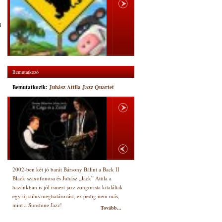
i
Bemutatkozó
Bemutatkozik:
Juhász Attila Jazz Quartet
2002-ben két jó barát Bársony Bálint a Back II
Black szaxofonosa és Juhász „Jack” Attila a
hazánkban is jól ismert jazz zongorista kitaláltak
egy új stílus meghatározást, ez pedig nem más,
mint a Sunshine Jazz!
Tovább...