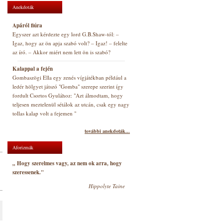
Anekdoták
Apáról fiúra
Egyszer azt kérdezte egy lord G.B.Shaw-tól: –
Igaz, hogy az ön apja szabó volt? – Igaz! – felelte
az író. – Akkor miért nem lett ön is szabó?
Kalappal a fején
Gombaszögi Ella egy zenés vígjátékban például a
ledér hölgyet játszó "Gomba" szerepe szerint így
fordult Csortos Gyulához: "Azt álmodtam, hogy
teljesen meztelenül sétálok az utcán, csak egy nagy
tollas kalap volt a fejemen "
további anekdoták...
Aforizmák
„ Hogy szerelmes vagy, az nem ok arra, hogy
szeressenek."
Hippolyte Taine