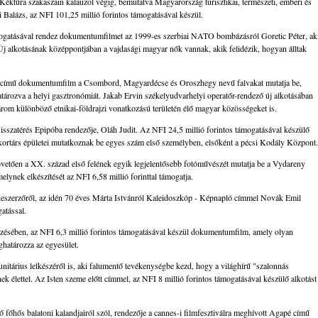
túra szakaszain kalauzol végig, bemutatva Magyarország turisztikai, természeti, emberi és
i Balázs, az NFI 101,25 millió forintos támogatásával készül.
ámogatásával rendez dokumentumfilmet az 1999-es szerbiai NATO bombázásról Goretic Péter, ak
Új alkotásának középpontjában a vajdasági magyar nők vannak, akik felidézik, hogyan álltak
ély című dokumentumfilm a Csombord, Magyardécse és Oroszhegy nevű falvakat mutatja be,
ározva a helyi gasztronómiát. Jakab Ervin székelyudvarhelyi operatőr-rendező új alkotásában
három különböző etnikai-földrajzi vonatkozású területén élő magyar közösségeket is.
szatérés Epipóba rendezője, Oláh Judit. Az NFI 24,5 millió forintos támogatásával készülő
ortárs épületei mutatkoznak be egyes szám első személyben, elsőként a pécsi Kodály Központ.
övetően a XX. század első felének egyik legjelentősebb fotóművészét mutatja be a Vydareny
ynek elkészítését az NFI 6,58 millió forinttal támogatja.
eneszerzőről, az idén 70 éves Márta Istvánról Kaleidoszkóp - Képnapló címmel Novák Emil
atással.
zésében, az NFI 6,3 millió forintos támogatásával készül dokumentumfilm, amely olyan
ghatározza az egyesület.
tárius lelkészéről is, aki falumentő tevékenységbe kezd, hogy a világhírű "szalonnás
k élettel. Az Isten szeme előtt címmel, az NFI 8 millió forintos támogatásával készülő alkotást
 főhős balatoni kalandjairól szól, rendezője a cannes-i filmfesztiválra meghívott Agapé című