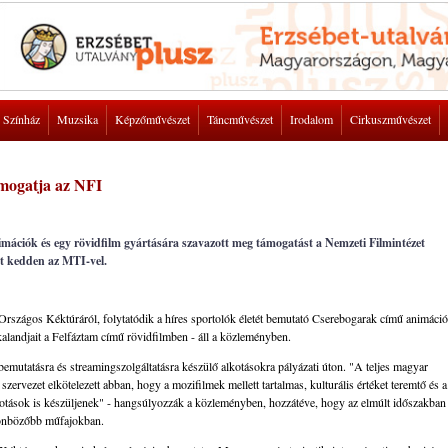
Színház
Muzsika
Képzőművészet
Táncművészet
Irodalom
Cirkuszművészet
támogatja az NFI
imációk és egy rövidfilm gyártására szavazott meg támogatást a Nemzeti Filmintézet
zet kedden az MTI-vel.
z Országos Kéktúráról, folytatódik a híres sportolók életét bemutató Cserebogarak című animáci
kalandjait a Felfáztam című rövidfilmben - áll a közleményben.
bemutatásra és streamingszolgáltatásra készülő alkotásokra pályázati úton. "A teljes magyar
rvezet elkötelezett abban, hogy a mozifilmek mellett tartalmas, kulturális értéket teremtő és a
kotások is készüljenek" - hangsúlyozzák a közleményben, hozzátéve, hogy az elmúlt időszakban
ülönbözőbb műfajokban.