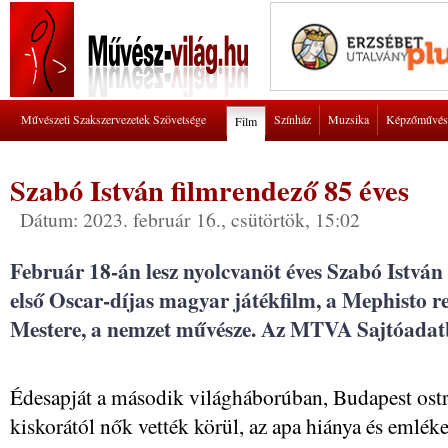
Művészeti Szakszervezetek Szövetsége
Színház
Muzsika
Képzőművés
Film
Szabó István filmrendező 85 éves
Dátum: 2023. február 16., csütörtök, 15:02
Február 18-án lesz nyolcvanöt éves Szabó István
első Oscar-díjas magyar játékfilm, a Mephisto
Mestere, a nemzet művésze. Az MTVA Sajtóadat
Édesapját a második világháborúban, Budapest ostrom
kiskorától nők vették körül, az apa hiánya és emlék