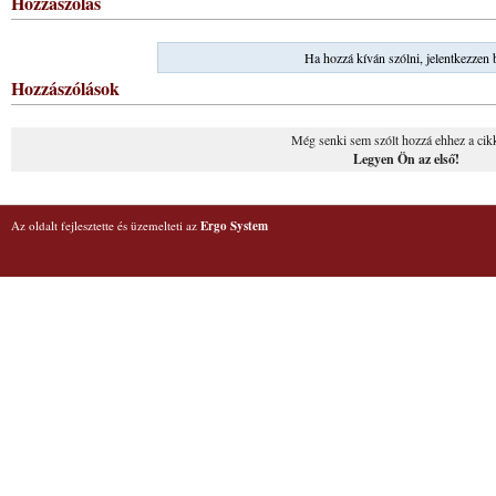
Hozzászólás
Ha hozzá kíván szólni, jelentkezzen 
Hozzászólások
Még senki sem szólt hozzá ehhez a cik
Legyen Ön az első!
Az oldalt fejlesztette és üzemelteti az
Ergo System