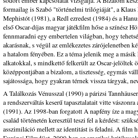
sodort ember kapcsolatát vizsgálja. A Bizalom készít
formailag is Szabó "történelmi trilógiáját", a Klau
Mephistót (1981), a Redl ezredest (1984) és a Hanu
első Oscar-díjas magyar játékfilm hőse a színész Hö
fennmaradni egy embertelen világban, hogy tehetség
akarásnak, s végül az emlékezetes zárójelenetben ké
a hatalom fényében. Ez a téma jelenik meg a másik 
alkatokkal, s mindkettő felkerült az Oscar-jelöltek 
középpontjában a bizalom, a tisztesség, egymás váll
sajátossága, hogy gyakran térnek vissza tárgyak, n
A Találkozás Vénusszal (1990) a párizsi Tannhäuser
a rendszerváltás keserű tapasztalatait vitte vászon
(1991). Az 1998-ban forgatott A napfény íze a mag
család történetén keresztül teszi fel a kérdést: szük
asszimiláció mellett az identitást is feladni. A fil
Európai Filmdíjat, 2000-ben az amerikai kritikusok 