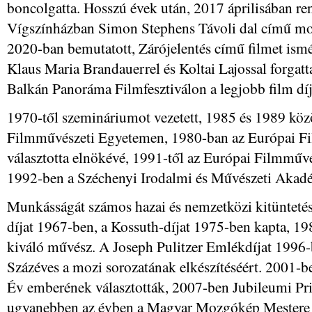
boncolgatta. Hosszú évek után, 2017 áprilisában ren
Vígszínházban Simon Stephens Távoli dal című mon
2020-ban bemutatott, Zárójelentés című filmet ismét
Klaus Maria Brandauerrel és Koltai Lajossal forgatta
Balkán Panoráma Filmfesztiválon a legjobb film díj
1970-től szemináriumot vezetett, 1985 és 1989 közö
Filmművészeti Egyetemen, 1980-ban az Európai F
választotta elnökévé, 1991-től az Európai Filmműv
1992-ben a Széchenyi Irodalmi és Művészeti Akadémi
Munkásságát számos hazai és nemzetközi kitüntetéss
díjat 1967-ben, a Kossuth-díjat 1975-ben kapta, 19
kiváló művész. A Joseph Pulitzer Emlékdíjat 1996-
Százéves a mozi sorozatának elkészítéséért. 2001-b
Év emberének választották, 2007-ben Jubileumi Pri
ugyanebben az évben a Magyar Mozgókép Mestere c