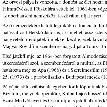
Az orvosi pálya is vonzotta, a döntést az élet hozta 
Filmművészeti Főiskolára vették fel. 1961-ben végz
az oberhauseni nemzetközi fesztiválon díjat nyert.
Az ő nemzedékére hatott leginkább a francia új hul
hatással volt Herskó János is, aki mellett asszisztens
hangvételű rövidjátékfilmekkel kezdte, ezek közül a 
Magyar Rövidfilmszemlén és nagydíjat a Tours-i Fi
Első játékfilmje, az 1964-ben forgatott Álmodozá
útkereséséről szól, a szembenézésről a múlttal, az i
határozta meg az Apa (1966) és a Szerelmesfilm (197
25. (1973) és a parabolisztikus Budapesti mesék (19
Pályáján stílusváltásnak, egyben fordulópontnak bi
Bizalom, melynek operatőre, Koltai Lajos hosszú ide
Ezüst Medvét nyert és Oscar-díjra is jelölt alkotás 