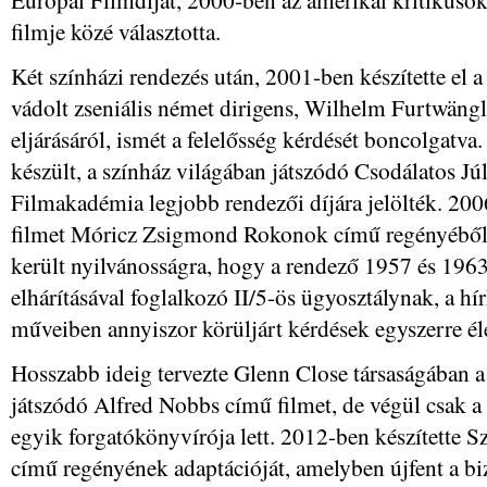
filmje közé választotta.
Két színházi rendezés után, 2001-ben készítette el a
vádolt zseniális német dirigens, Wilhelm Furtwängl
eljárásáról, ismét a felelősség kérdését boncolg
készült, a színház világában játszódó Csodálatos Jú
Filmakadémia legjobb rendezői díjára jelölték. 200
filmet Móricz Zsigmond Rokonok című regényéből. 
került nyilvánosságra, hogy a rendező 1957 és 1963 
elhárításával foglalkozó II/5-ös ügyosztálynak, a hírh
műveiben annyiszor körüljárt kérdések egyszerre élet
Hosszabb ideig tervezte Glenn Close társaságában a
játszódó Alfred Nobbs című filmet, de végül csak a
egyik forgatókönyvírója lett. 2012-ben készítette 
című regényének adaptációját, amelyben újfent a bi