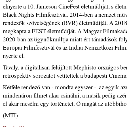
elnyerte a 10. Jameson CineFest életműdíját, s életmű
Black Nights Filmfesztivál. 2014-ben a nemzet művés
rendezők szövetségének (BVR) életműdíját. A 2018-
megkapta a FEST életműdíját. A Magyar Filmakadé
2020-ban az ügynökmúltja miatt ért támadások folyt
Európai Filmfesztivál és az Indiai Nemzetközi Film
nyerte el.
Tavaly, a digitálisan felújított Mephisto országos b
retrospektív sorozatot vetítettek a budapesti Cin
Kétféle rendező van - mondta egyszer -, az egyik azé
mindenáron filmet akar csinálni, a másik pedig azér
el akar mesélni egy történetet. Ő magát az utóbbiho
(MTI)