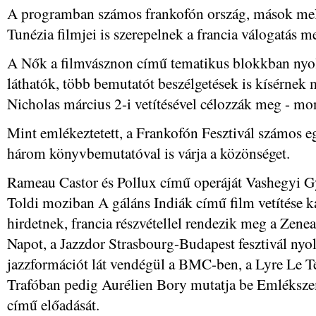
A programban számos frankofón ország, mások mell
Tunézia filmjei is szerepelnek a francia válogatás me
A Nők a filmvásznon című tematikus blokkban nyo
láthatók, több bemutatót beszélgetések is kísérnek 
Nicholas március 2-i vetítésével célozzák meg - mon
Mint emlékeztetett, a Frankofón Fesztivál számos 
három könyvbemutatóval is várja a közönséget.
Rameau Castor és Pollux című operáját Vashegyi G
Toldi moziban A gáláns Indiák című film vetítése ka
hirdetnek, francia részvétellel rendezik meg a Zen
Napot, a Jazzdor Strasbourg-Budapest fesztivál nyol
jazzformációt lát vendégül a BMC-ben, a Lyre Le T
Trafóban pedig Aurélien Bory mutatja be Emléksze
című előadását.