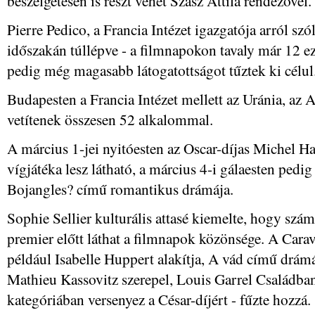
beszélgetésen is részt vehet Szász Attila rendezővel.
Pierre Pedico, a Francia Intézet igazgatója arról szó
időszakán túllépve - a filmnapokon tavaly már 12 eze
pedig még magasabb látogatottságot tűztek ki célul
Budapesten a Francia Intézet mellett az Uránia, az 
vetítenek összesen 52 alkalommal.
A március 1-jei nyitóesten az Oscar-díjas Michel 
vígjátéka lesz látható, a március 4-i gálaesten pedi
Bojangles? című romantikus drámája.
Sophie Sellier kulturális attasé kiemelte, hogy szá
premier előtt láthat a filmnapok közönsége. A Cara
például Isabelle Huppert alakítja, A vád című drá
Mathieu Kassovitz szerepel, Louis Garrel Családba
kategóriában versenyez a César-díjért - fűzte hozzá.