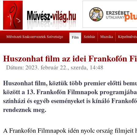
Művészeti Szakszervezetek Szövetsége
Színház
Muzsika
Képzőművés
Film
Huszonhat film az idei Frankofón 
Dátum: 2023. február 22., szerda, 14:48
Huszonhat film, köztük több premier előtti bemut
között a 13. Frankofón Filmnapok programjában,
színházi és egyéb eseményeket is kínáló Frankofó
rendeznek meg.
A Frankofón Filmnapok idén nyolc ország filmjeit 