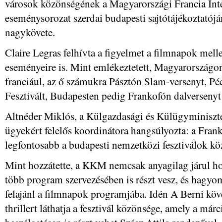
városok közönségének a Magyarországi Francia Inté
eseménysorozat szerdai budapesti sajtótájékoztatój
nagykövete.
Claire Legras felhívta a figyelmet a filmnapok mel
eseményeire is. Mint emlékeztetett, Magyarországon
franciául, az ő számukra Pásztón Slam-versenyt, Pé
Fesztivált, Budapesten pedig Frankofón dalversenyt
Altnéder Miklós, a Külgazdasági és Külügyminisz
ügyekért felelős koordinátora hangsúlyozta: a Frank
legfontosabb a budapesti nemzetközi fesztiválok köz
Mint hozzátette, a KKM nemcsak anyagilag járul h
több program szervezésében is részt vesz, és hagyo
felajánl a filmnapok programjába. Idén A Berni kö
thrillert láthatja a fesztivál közönsége, amely a márc