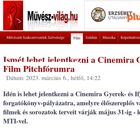
Művészeti Szakszervezetek Szövetsége
Színház
Muzsika
Képzőművés
Film
Ismét lehet jelentkezni a Cinemira G
Film Pitchfórumra
Dátum: 2023. március 6., hétfő, 14:22
Idén is lehet jelentkezni a Cinemira Gyerek- és 
forgatókönyv-pályázatra, amelyre élőszereplős v
filmek és sorozatok terveit várják május 31-ig - 
MTI-vel.