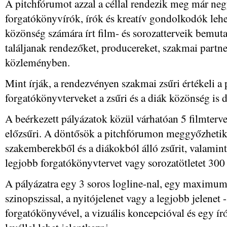
A pitchfórumot azzal a céllal rendezik meg már ne
forgatókönyvírók, írók és kreatív gondolkodók lehet
közönség számára írt film- és sorozatterveik bemuta
találjanak rendezőket, producereket, szakmai partne
közleményben.
Mint írják, a rendezvényen szakmai zsűri értékeli 
forgatókönyvterveket a zsűri és a diák közönség is d
A beérkezett pályázatok közül várhatóan 5 filmtervet
előzsűri. A döntősök a pitchfórumon meggyőzhetik 
szakemberekből és a diákokból álló zsűrit, valamint
legjobb forgatókönyvtervet vagy sorozatötletet 300 
A pályázatra egy 3 soros logline-nal, egy maximum
szinopszissal, a nyitójelenet vagy a legjobb jelenet
forgatókönyvével, a vizuális koncepcióval és egy ír