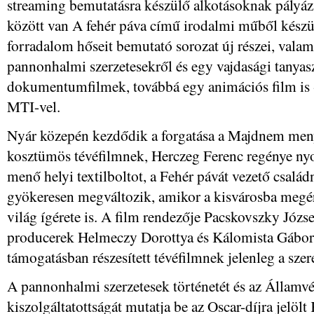
streaming bemutatásra készülő alkotásoknak pályáz
között van A fehér páva című irodalmi műből készü
forradalom hőseit bemutató sorozat új részei, valamin
pannonhalmi szerzetesekről és egy vajdasági tanyas
dokumentumfilmek, továbbá egy animációs film is - 
MTI-vel.
Nyár közepén kezdődik a forgatása a Majdnem men
kosztümös tévéfilmnek, Herczeg Ferenc regénye nyom
menő helyi textilboltot, a Fehér pávát vezető család
gyökeresen megváltozik, amikor a kisvárosba megér
világ ígérete is. A film rendezője Pacskovszky Józse
producerek Helmeczy Dorottya és Kálomista Gábor.
támogatásban részesített tévéfilmnek jelenleg a szer
A pannonhalmi szerzetesek történetét és az Államv
kiszolgáltatottságát mutatja be az Oscar-díjra jelö