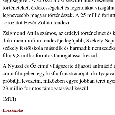
történeteket, érdekességeket és legendákat vizsgáln
legnevesebb magyar történészek. A 25 millió forin
sorozatot Hevér Zoltán rendezi.
Zsigmond Attila számos, az erdélyi történelmet és 
dokumentumfilm rendezője legújabb, Székely Napr
székely festőiskola második és harmadik nemzedékén
film 9,8 millió forintos támogatással készül.
A Nyuszi és Őz című világszerte díjazott animáció a
című filmjében egy kisfiú frusztrációját a kutyájával
próbálja levezetni, miközben egyre jobban teret nyer
23 millió forintos támogatásával készül.
(MTI)
Hozzászólás