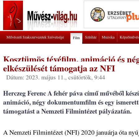
Művészeti Szakszervezetek Szövetsége
Színház
Muzsika
Képzőművés
Film
Kosztümös tévéfilm, animáció és n
elkészülését támogatja az NFI
Dátum: 2023. május 11., csütörtök, 9:44
Herczeg Ferenc A fehér páva című művéből készü
animáció, négy dokumentumfilm és egy ismerette
támogatást a Nemzeti Filmintézet pályázatán.
A Nemzeti Filmintézet (NFI) 2020 januárja óta nyújt