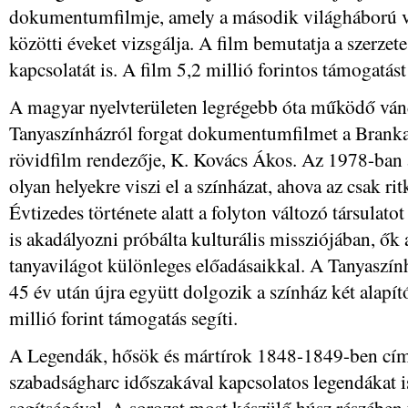
dokumentumfilmje, amely a második világháború v
közötti éveket vizsgálja. A film bemutatja a szerzet
kapcsolatát is. A film 5,2 millió forintos támogatást
A magyar nyelvterületen legrégebb óta működő vánd
Tanyaszínházról forgat dokumentumfilmet a Branka 
rövidfilm rendezője, K. Kovács Ákos. Az 1978-ban
olyan helyekre viszi el a színházat, ahova az csak ri
Évtizedes története alatt a folyton változó társulato
is akadályozni próbálta kulturális missziójában, ők 
tanyavilágot különleges előadásaikkal. A Tanyas
45 év után újra együtt dolgozik a színház két alapí
millió forint támogatás segíti.
A Legendák, hősök és mártírok 1848-1849-ben című
szabadságharc időszakával kapcsolatos legendákat i
segítségével. A sorozat most készülő húsz részében