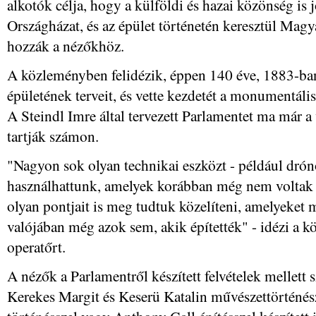
alkotók célja, hogy a külföldi és hazai közönség is
Országházat, és az épület történetén keresztül Magy
hozzák a nézőkhöz.
A közleményben felidézik, éppen 140 éve, 1883-ban
épületének terveit, és vette kezdetét a monumentáli
A Steindl Imre által tervezett Parlamentet ma már a 
tartják számon.
"Nagyon sok olyan technikai eszközt - például drón
használhattunk, amelyek korábban még nem voltak e
olyan pontjait is meg tudtuk közelíteni, amelyeket 
valójában még azok sem, akik építették" - idézi a
operatőrt.
A nézők a Parlamentről készített felvételek mellett 
Kerekes Margit és Keserü Katalin művészettörténé