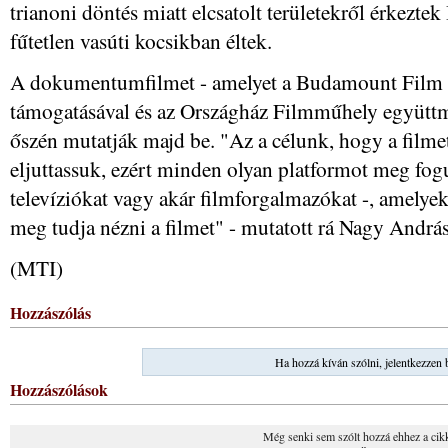
trianoni döntés miatt elcsatolt területekről érkezte
fűtetlen vasúti kocsikban éltek.
A dokumentumfilmet - amelyet a Budamount Film k
támogatásával és az Országház Filmműhely együtt
őszén mutatják majd be. "Az a célunk, hogy a filmet
eljuttassuk, ezért minden olyan platformot meg fogu
televíziókat vagy akár filmforgalmazókat -, amelye
meg tudja nézni a filmet" - mutatott rá Nagy Andrá
(MTI)
Hozzászólás
Ha hozzá kíván szólni, jelentkezzen 
Hozzászólások
Még senki sem szólt hozzá ehhez a cik