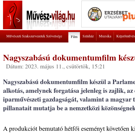
Művészeti Szakszervezetek Szövetsége
Színház
Muzsika
Képzőművés
Film
Nagyszabású dokumentumfilm készü
Dátum: 2023. május 11., csütörtök, 15:21
Nagyszabású dokumentumfilm készül a Parlamen
alkotás, amelynek forgatása jelenleg is zajlik, az 
iparművészeti gazdagságát, valamint a magyar 
pillanatait mutatja be a nemzetközi közönségnek
A produkciót bemutató hétfői eseményt követően ki