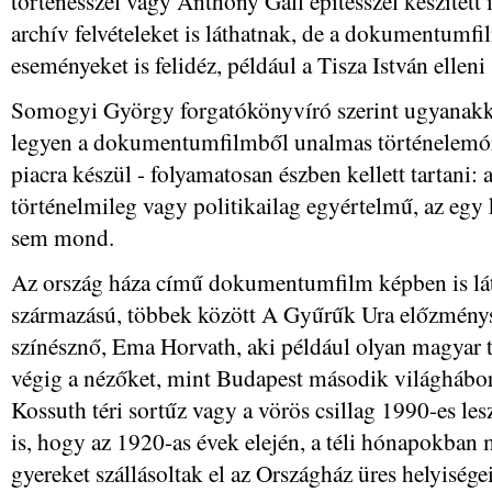
történésszel vagy Anthony Gall építésszel készített i
archív felvételeket is láthatnak, de a dokumentumfi
eseményeket is felidéz, például a Tisza István ellen
Somogyi György forgatókönyvíró szerint ugyanakko
legyen a dokumentumfilmből unalmas történelemóra
piacra készül - folyamatosan észben kellett tartani
történelmileg vagy politikailag egyértelmű, az egy
sem mond.
Az ország háza című dokumentumfilm képben is láth
származású, többek között A Gyűrűk Ura előzménys
színésznő, Ema Horvath, aki például olyan magyar 
végig a nézőket, mint Budapest második világhábo
Kossuth téri sortűz vagy a vörös csillag 1990-es lesz
is, hogy az 1920-as évek elején, a téli hónapokba
gyereket szállásoltak el az Országház üres helyisége